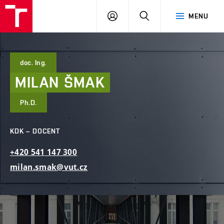
FAST
PŘIHLÁSIT
HLEDAT
MENU
VUT
SE
Brno
doc. Ing.
MILAN
ŠMAK
Ph.D.
KDK – DOCENT
+420
541
147
300
milan.smak@vut.cz