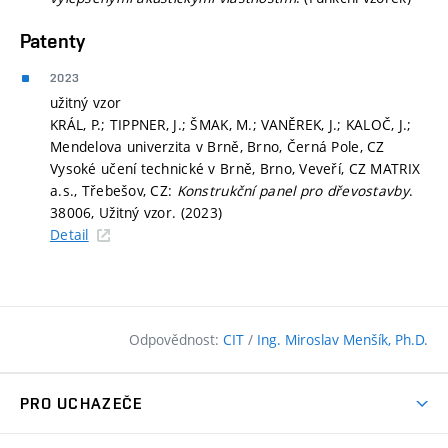
Patenty
2023
užitný vzor
KRÁL, P.; TIPPNER, J.; ŠMAK, M.; VANĚREK, J.; KALOČ, J.;
Mendelova univerzita v Brně, Brno, Černá Pole, CZ
Vysoké učení technické v Brně, Brno, Veveří, CZ MATRIX
a.s., Třebešov, CZ:
Konstrukční panel pro dřevostavby
.
38006, Užitný vzor. (2023)
Detail
Odpovědnost:
CIT
/
Ing. Miroslav Menšík, Ph.D.
PRO UCHAZEČE
Pojďte na FAST