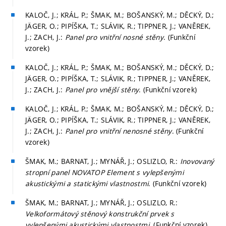
KALOČ, J.; KRÁL, P.; ŠMAK, M.; BOŠANSKÝ, M.; DĚCKÝ, D.;
JÄGER, O.; PIPÍŠKA, T.; SLÁVIK, R.; TIPPNER, J.; VANĚREK,
J.; ZACH, J.:
Panel pro vnitřní nosné stěny
. (Funkční
vzorek)
KALOČ, J.; KRÁL, P.; ŠMAK, M.; BOŠANSKÝ, M.; DĚCKÝ, D.;
JÄGER, O.; PIPÍŠKA, T.; SLÁVIK, R.; TIPPNER, J.; VANĚREK,
J.; ZACH, J.:
Panel pro vnější stěny
. (Funkční vzorek)
KALOČ, J.; KRÁL, P.; ŠMAK, M.; BOŠANSKÝ, M.; DĚCKÝ, D.;
JÄGER, O.; PIPÍŠKA, T.; SLÁVIK, R.; TIPPNER, J.; VANĚREK,
J.; ZACH, J.:
Panel pro vnitřní nenosné stěny
. (Funkční
vzorek)
ŠMAK, M.; BARNAT, J.; MYNÁŘ, J.; OSLIZLO, R.:
Inovovaný
stropní panel NOVATOP Element s vylepšenými
akustickými a statickými vlastnostmi
. (Funkční vzorek)
ŠMAK, M.; BARNAT, J.; MYNÁŘ, J.; OSLIZLO, R.:
Velkoformátový stěnový konstrukční prvek s
vylepšenými akustickými vlastnostmi
. (Funkční vzorek)