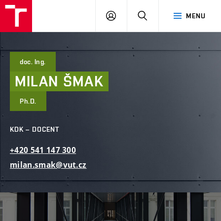
FAST
PŘIHLÁSIT
HLEDAT
MENU
VUT
SE
Brno
doc. Ing.
MILAN
ŠMAK
Ph.D.
KDK – DOCENT
+420
541
147
300
milan.smak@vut.cz