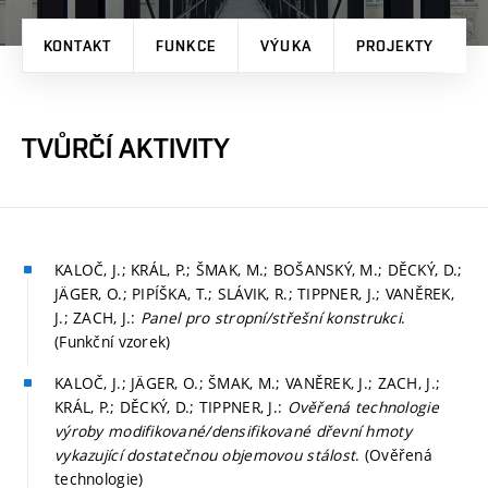
KONTAKT
FUNKCE
VÝUKA
PROJEKTY
P
TVŮRČÍ AKTIVITY
KALOČ, J.; KRÁL, P.; ŠMAK, M.; BOŠANSKÝ, M.; DĚCKÝ, D.;
JÄGER, O.; PIPÍŠKA, T.; SLÁVIK, R.; TIPPNER, J.; VANĚREK,
J.; ZACH, J.:
Panel pro stropní/střešní konstrukci
.
(Funkční vzorek)
KALOČ, J.; JÄGER, O.; ŠMAK, M.; VANĚREK, J.; ZACH, J.;
KRÁL, P.; DĚCKÝ, D.; TIPPNER, J.:
Ověřená technologie
výroby modifikované/densifikované dřevní hmoty
vykazující dostatečnou objemovou stálost
. (Ověřená
technologie)