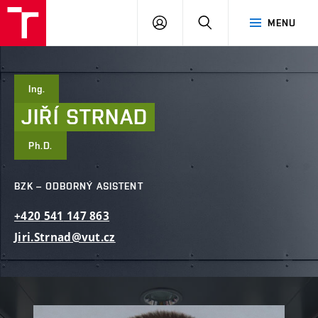
FAST
PŘIHLÁSIT
HLEDAT
MENU
VUT
SE
Brno
Ing.
JIŘÍ
STRNAD
Ph.D.
BZK – ODBORNÝ ASISTENT
+420
541
147
863
Jiri.Strnad@vut.cz