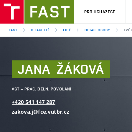
PRO UCHAZEČE
FAST
O FAKULTĚ
LIDÉ
DETAIL OSOBY
TVŮR
JANA
ŽÁKOVÁ
VST – PRAC. DĚLN. POVOLÁNÍ
+420
541
147
287
zakova.j@fce.vutbr.cz