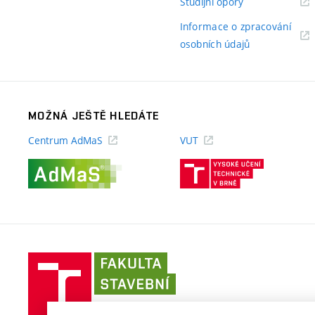
(externí
Studijní opory
odkaz)
Informace o zpracování
(externí
osobních údajů
odkaz)
MOŽNÁ JEŠTĚ HLEDÁTE
Centrum AdMaS
VUT
(externí
(externí
odkaz)
odkaz)
Fakulta
stavební
VUT
v