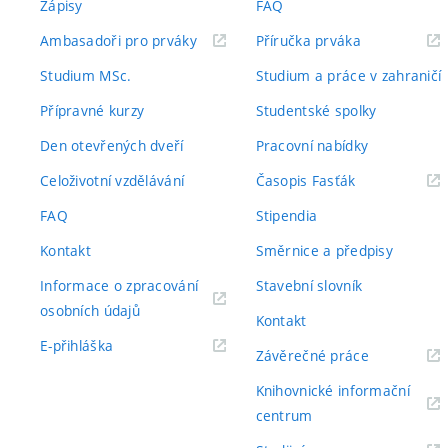
Zápisy
FAQ
(externí
(externí
Ambasadoři pro prváky
Příručka prváka
odkaz)
odkaz)
Studium MSc.
Studium a práce v zahraničí
Přípravné kurzy
Studentské spolky
Den otevřených dveří
Pracovní nabídky
(externí
Celoživotní vzdělávání
Časopis Fasťák
odkaz)
FAQ
Stipendia
Kontakt
Směrnice a předpisy
Informace o zpracování
Stavební slovník
(externí
osobních údajů
Kontakt
odkaz)
(externí
E-přihláška
(externí
Závěrečné práce
odkaz)
odkaz)
Knihovnické informační
(externí
centrum
odkaz)