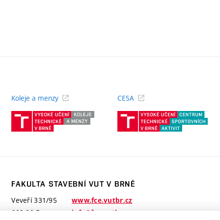
Koleje a menzy
CESA
(externí
(ext
odkaz)
odk
FAKULTA STAVEBNÍ VUT V BRNĚ
Veveří 331/95
www.fce.vutbr.cz
602 00 Brno
info@fce.vutbr.cz