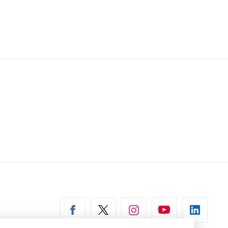
erní
az)