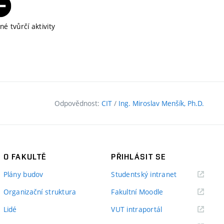
é tvůrčí aktivity
Odpovědnost:
CIT
/
Ing. Miroslav Menšík, Ph.D.
O FAKULTĚ
PŘIHLÁSIT SE
(externí
Plány budov
Studentský intranet
odkaz)
(externí
Organizační struktura
Fakultní Moodle
odkaz)
(externí
Lidé
VUT intraportál
odkaz)