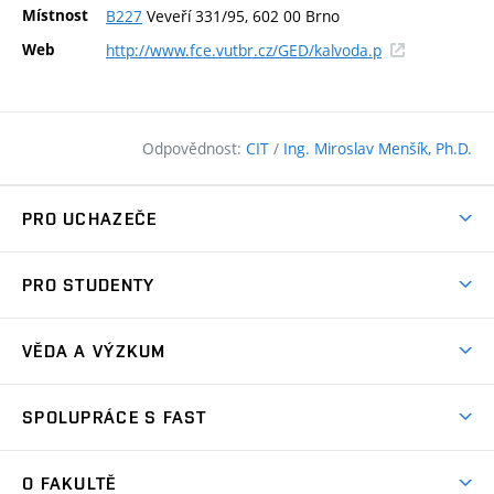
Místnost
B227
Veveří 331/95, 602 00 Brno
(externí
Web
http://www.fce.vutbr.cz/GED/kalvoda.p
odkaz)
Odpovědnost:
CIT
/
Ing. Miroslav Menšík, Ph.D.
PRO UCHAZEČE
Pojďte na FAST
PRO STUDENTY
Nabídka programů
Časový plán studia
Přijímačky
VĚDA A VÝZKUM
Studijní programy
Zápisy
Úspěchy
Předměty
SPOLUPRÁCE S FAST
(externí
Ambasadoři pro prváky
Licence a patenty
odkaz)
FAQ
Studium MSc.
Firemní spolupráce
Centra výzkumu
O FAKULTĚ
(externí
Příručka prváka