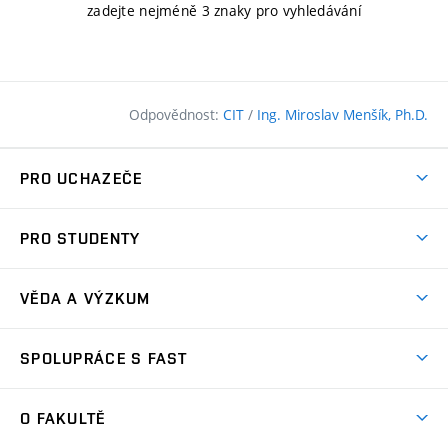
zadejte nejméně 3 znaky pro vyhledávání
Odpovědnost:
CIT
/
Ing. Miroslav Menšík, Ph.D.
PRO UCHAZEČE
Pojďte na FAST
PRO STUDENTY
Nabídka programů
Časový plán studia
Přijímačky
VĚDA A VÝZKUM
Studijní programy
Zápisy
Úspěchy
Předměty
SPOLUPRÁCE S FAST
(externí
Ambasadoři pro prváky
Licence a patenty
odkaz)
FAQ
Studium MSc.
Firemní spolupráce
Centra výzkumu
O FAKULTĚ
(externí
Příručka prváka
Přípravné kurzy
Zahraniční spolupráce
odkaz)
Oblasti výzkumu