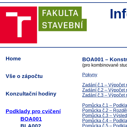
In
Home
BOA001 – Konstr
(pro kombinované stu
Pokyny
Vše o zápočtu
Zadání č.1 – Výpočet
Zadání č.2 – Výpočet 
Konzultační hodiny
Zadání č.3 – Výpočet
Pomůcka č.1 – Podklad
Pomůcka č.2 – Rozděl
Podklady pro cvičení
Pomůcka č.3 – Výsled
BOA001
Pomůcka č.4 – Podkla
BLA002
Pomůcka č.5 – Podkla