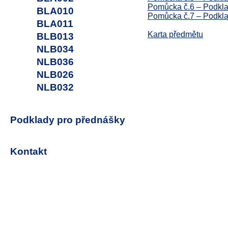
Pomůcka č.6 – Podkla
BLA010
Pomůcka č.7 – Podkla
BLA011
Karta předmětu
BLB013
NLB034
NLB036
NLB026
NLB032
Podklady pro přednášky
Kontakt