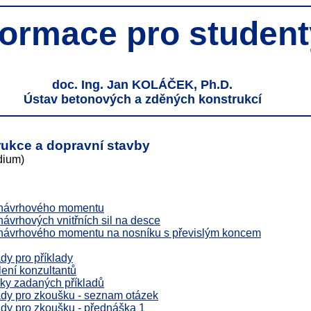
formace pro student
doc. Ing. Jan KOLÁČEK, Ph.D.
Ústav betonových a zděných konstrukcí
ukce a dopravní stavby
dium)
 návrhového momentu
návrhových vnitřních sil na desce
 návrhového momentu na nosníku s převislým koncem
y pro příklady
ení konzultantů
ky zadaných příkladů
dy pro zkoušku - seznam otázek
dy pro zkoušku - přednáška 1