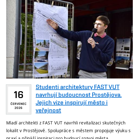
Studenti architektury FAST VUT
16
navrhují budoucnost Prostějova.
Jejich vize inspirují město i
ČERVENEC
2026
veřejnost
Mladí architekti z FAST VUT navrhli revitalizaci skutečných
lokalit v Prostějově. Spolupráce s městem propojuje výuku s
praxí a přináší inspiraci pro budoucí rozvoj města.