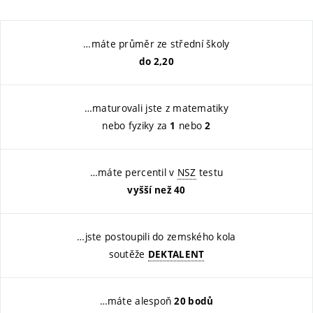
…máte průměr ze střední školy
do 2,20
…maturovali jste z matematiky
nebo fyziky za
nebo
1
2
…máte percentil v
NSZ
testu
vyšší než 40
…jste postoupili do zemského kola
soutěže
DEKTALENT
…máte alespoň
20 bodů