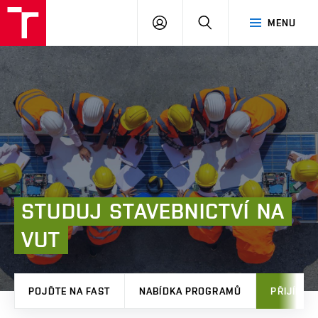
FAST
PŘIHLÁSIT
HLEDAT
MENU
VUT
SE
Brno
STUDUJ
STAVEBNICTVÍ
NA
VUT
POJĎTE NA FAST
NABÍDKA PROGRAMŮ
PŘIJÍMAČ