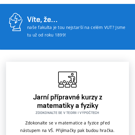
Víte, že…
naše fakulta je tou nejstarší na celém VUT? Jsme
tu už od roku 1899!
Jarní přípravné kurzy z
matematiky a fyziky
ZDOKONALTE SE V TEORII I VÝPOČTECH
Zdokonalte se v matematice a fyzice před
nástupem na VŠ. Přijímačky pak budou hračka.