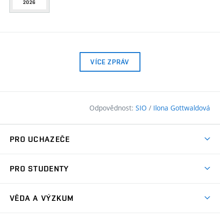
2026
VÍCE ZPRÁV
Odpovědnost:
SIO
/
Ilona Gottwaldová
PRO UCHAZEČE
Pojďte na FAST
PRO STUDENTY
Nabídka programů
Časový plán studia
Přijímačky
VĚDA A VÝZKUM
Studijní programy
Zápisy
Úspěchy