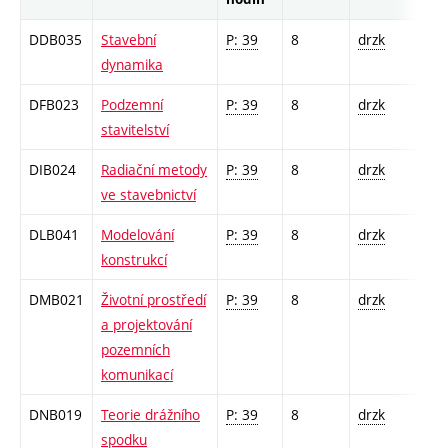
DDB035
Stavební
P: 39
8
drzk
dynamika
DFB023
Podzemní
P: 39
8
drzk
stavitelství
DIB024
Radiační metody
P: 39
8
drzk
ve stavebnictví
DLB041
Modelování
P: 39
8
drzk
konstrukcí
DMB021
Životní prostředí
P: 39
8
drzk
a projektování
pozemních
komunikací
DNB019
Teorie drážního
P: 39
8
drzk
spodku