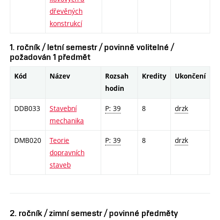
dřevěných
konstrukcí
1. ročník / letní semestr / povinně volitelné /
požadován 1 předmět
Kód
Název
Rozsah
Kredity
Ukončení
hodin
DDB033
Stavební
P: 39
8
drzk
mechanika
DMB020
Teorie
P: 39
8
drzk
dopravních
staveb
2. ročník / zimní semestr / povinné předměty