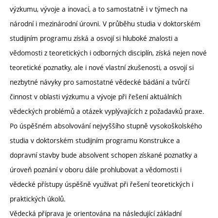
výzkumu, vývoje a inovací, a to samostatně i v týmech na
národní i mezinárodní úrovni. V průběhu studia v doktorském
studijním programu získá a osvojí si hluboké znalosti a
vědomosti z teoretických i odborných disciplín, získá nejen nové
teoretické poznatky, ale i nové vlastní zkušenosti, a osvojí si
nezbytné návyky pro samostatné vědecké bádání a tvůrčí
činnost v oblasti výzkumu a vývoje při řešení aktuálních
vědeckých problémů a otázek vyplývajících z požadavků praxe.
Po úspěšném absolvování nejvyššího stupně vysokoškolského
studia v doktorském studijním programu Konstrukce a
dopravní stavby bude absolvent schopen získané poznatky a
úroveň poznání v oboru dále prohlubovat a vědomosti i
vědecké přístupy úspěšně využívat při řešení teoretických i
praktických úkolů.
Vědecká příprava je orientována na následující základní