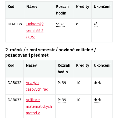
Kód
Název
Rozsah
Kredity
Ukončení
hodin
DOA038
Doktorský
S: 78
8
zá
seminář 2
(KDS)
2. ročník / zimní semestr / povinně volitelné /
požadován 1 předmět
Kód
Název
Rozsah
Kredity
Ukončení
hodin
DAB032
Analýza
P: 39
10
drzk
časových řad
DAB033
Aplikace
P: 39
10
drzk
matematických
metod v