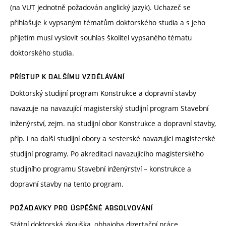
(na VUT jednotně požadován anglický jazyk). Uchazeč se
přihlašuje k vypsaným tématům doktorského studia a s jeho
přijetím musí vyslovit souhlas školitel vypsaného tématu
doktorského studia.
PŘÍSTUP K DALŠÍMU VZDĚLÁVÁNÍ
Doktorský studijní program Konstrukce a dopravní stavby
navazuje na navazující magisterský studijní program Stavební
inženýrství, zejm. na studijní obor Konstrukce a dopravní stavby,
příp. i na další studijní obory a sesterské navazující magisterské
studijní programy. Po akreditaci navazujícího magisterského
studijního programu Stavební inženýrství – konstrukce a
dopravní stavby na tento program.
POŽADAVKY PRO ÚSPĚŠNÉ ABSOLVOVÁNÍ
Státní doktorská zkouška, obhajoba dizertační práce