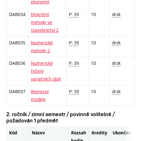
ekonomii
DAB034
Diskrétní
P: 39
10
drzk
metody ve
stavebnictví 2
DAB035
Numerické
P: 39
10
drzk
metody 2
DAB036
Numerické
P: 39
10
drzk
řešení
variačních úloh
DAB037
Regresní
P: 39
10
drzk
modely
2. ročník / zimní semestr / povinně volitelné /
požadován 1 předmět
Kód
Název
Rozsah
Kredity
Ukončení
hodin