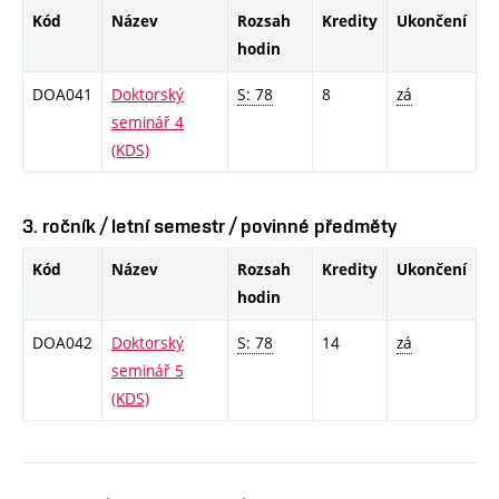
Kód
Název
Rozsah
Kredity
Ukončení
hodin
DOA041
Doktorský
S: 78
8
zá
seminář 4
(KDS)
3. ročník / letní semestr / povinné předměty
Kód
Název
Rozsah
Kredity
Ukončení
hodin
DOA042
Doktorský
S: 78
14
zá
seminář 5
(KDS)