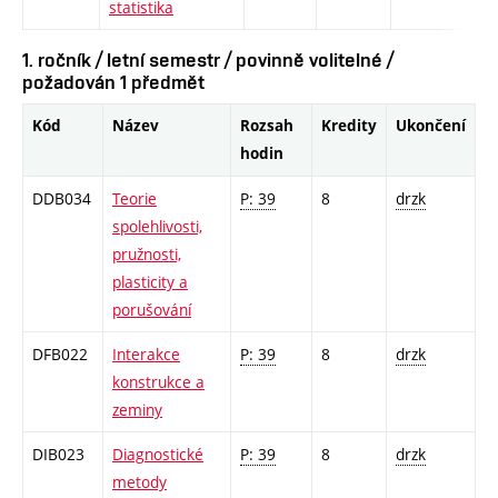
statistika
1. ročník / letní semestr / povinně volitelné /
požadován 1 předmět
Kód
Název
Rozsah
Kredity
Ukončení
hodin
DDB034
Teorie
P: 39
8
drzk
spolehlivosti,
pružnosti,
plasticity a
porušování
DFB022
Interakce
P: 39
8
drzk
konstrukce a
zeminy
DIB023
Diagnostické
P: 39
8
drzk
metody