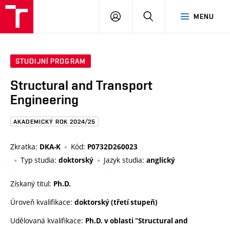
FAST
PŘIHLÁSIT
HLEDAT
MENU
VUT
SE
Brno
STUDIJNÍ PROGRAM
Structural and Transport
Engineering
AKADEMICKÝ ROK 2024/25
Zkratka:
Kód:
DKA-K
P0732D260023
Typ studia:
Jazyk studia:
doktorský
anglický
Získaný titul:
Ph.D.
Úroveň kvalifikace:
doktorský (třetí stupeň)
Udělovaná kvalifikace:
Ph.D. v oblasti "Structural and