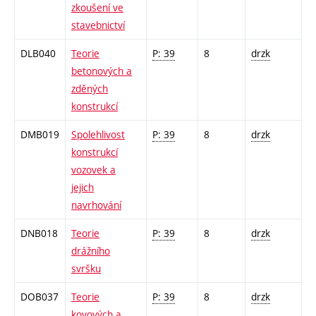
zkoušení ve
stavebnictví
DLB040
Teorie
P: 39
8
drzk
betonových a
zděných
konstrukcí
DMB019
Spolehlivost
P: 39
8
drzk
konstrukcí
vozovek a
jejich
navrhování
DNB018
Teorie
P: 39
8
drzk
drážního
svršku
DOB037
Teorie
P: 39
8
drzk
kovových a