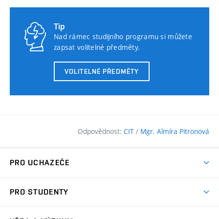
Tip
Nad rámec studijního programu si můžete
zapsat volitelné předměty.
VOLITELNÉ PŘEDMĚTY
Odpovědnost:
CIT
/
Mgr. Almíra Pitronová
PRO UCHAZEČE
Pojďte na FAST
PRO STUDENTY
Nabídka programů
Časový plán studia
Přijímačky