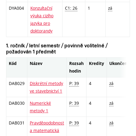
DYA004
Konzultační
C1: 26
1
zá
výuka cizího
jazyka pro
doktorandy
1. ročník / letní semestr / povinně volitelné /
požadován 1 předmět
Kód
Název
Rozsah
Kredity
Ukončení
hodin
DAB029
Diskrétní metody
P: 39
4
zá
ve stavebnictví 1
DAB030
Numerické
P: 39
4
zá
metody 1
DAB031
Pravděpodobnost
P: 39
4
zá
a matematická