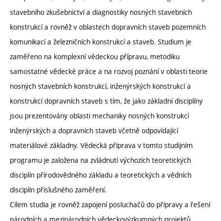
stavebního zkušebnictví a diagnostiky nosných stavebních
konstrukcí a rovněž v oblastech dopravních staveb pozemních
komunikací a železničních konstrukcí a staveb. Studium je
zaměřeno na komplexní vědeckou přípravu, metodiku
samostatné vědecké práce a na rozvoj poznání v oblasti teorie
nosných stavebních konstrukcí, inženýrských konstrukcí a
konstrukcí dopravních staveb s tím, že jako základní disciplíny
jsou prezentovány oblasti mechaniky nosných konstrukcí
inženýrských a dopravních staveb včetně odpovídající
materiálové základny. Vědecká příprava v tomto studijním
programu je založena na zvládnutí výchozích teoretických
disciplín přírodovědného základu a teoretických a vědních
disciplín příslušného zaměření.
Cílem studia je rovněž zapojení posluchačů do přípravy a řešení
národních a mezinárodních vědeckovýzkumných projektů,