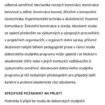
odborná zaměření: Mechanika nosných konstrukcí; Konstrukce
betonové a zděné; Konstrukce kovové, dřevěné a kompozitní;
Geotechnika; Experimentální technika a zkušebnictví; Pozemní
komunikace; Železniční konstrukce a stavby. Absolvent studia
se uplatní především na výzkumných a vývojových pracovištích,
v projekčních organizacích, v orgánech státní správy, přičemž
zkušenosti nabyté během pedagogické praxe v rámci studia
doktorského studijního programu může uplatnit i ve školství v
akademické sféře nebo v jiných institucích vzdělávacího či
výzkumného zaměření. Absolvování doktorského studijního
programu je též nezbytným předstupněm pro případný další
kariérní a profesní akademický růst absolventa.
SPECIFICKÉ POŽADAVKY NA PŘIJETÍ
Podmínky k přijetí ke studiu do doktorských studijních