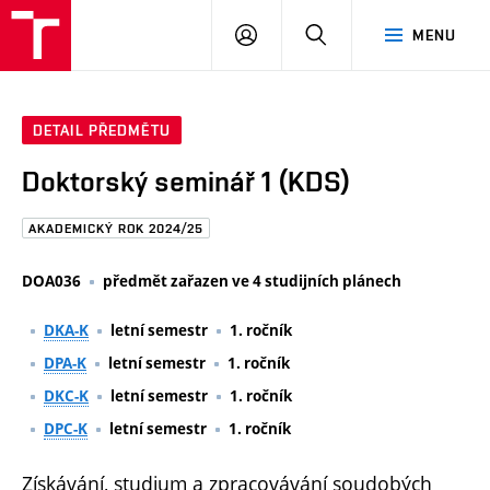
FAST
PŘIHLÁSIT
HLEDAT
MENU
VUT
SE
Brno
DETAIL PŘEDMĚTU
Doktorský seminář 1 (KDS)
AKADEMICKÝ ROK 2024/25
DOA036
předmět zařazen ve 4 studijních plánech
DKA-K
letní semestr
1. ročník
DPA-K
letní semestr
1. ročník
DKC-K
letní semestr
1. ročník
DPC-K
letní semestr
1. ročník
Získávání, studium a zpracovávání soudobých