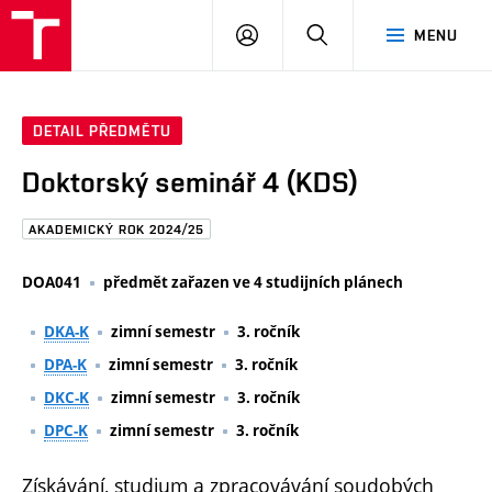
FAST
PŘIHLÁSIT
HLEDAT
MENU
VUT
SE
Brno
DETAIL PŘEDMĚTU
Doktorský seminář 4 (KDS)
AKADEMICKÝ ROK 2024/25
DOA041
předmět zařazen ve 4 studijních plánech
DKA-K
zimní semestr
3. ročník
DPA-K
zimní semestr
3. ročník
DKC-K
zimní semestr
3. ročník
DPC-K
zimní semestr
3. ročník
Získávání, studium a zpracovávání soudobých