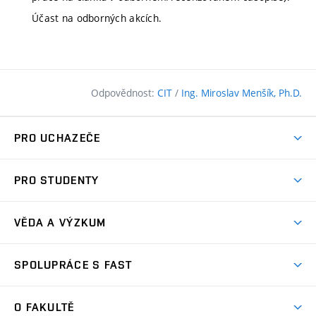
Účast na odborných akcích.
Odpovědnost:
CIT
/
Ing. Miroslav Menšík, Ph.D.
PRO UCHAZEČE
Pojďte na FAST
PRO STUDENTY
Nabídka programů
Časový plán studia
Přijímačky
VĚDA A VÝZKUM
Studijní programy
Zápisy
Úspěchy
Předměty
SPOLUPRÁCE S FAST
(externí
Ambasadoři pro prváky
Licence a patenty
odkaz)
FAQ
Studium MSc.
Firemní spolupráce
Centra výzkumu
O FAKULTĚ
(externí
Příručka prváka
Přípravné kurzy