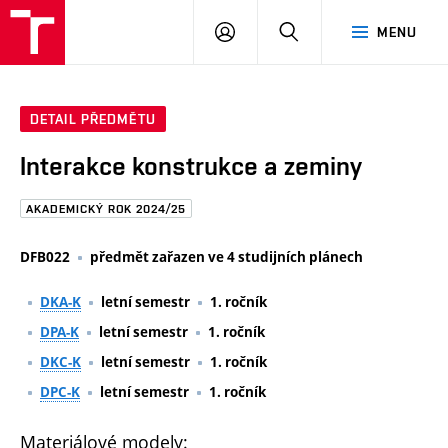
FAST
PŘIHLÁSIT
HLEDAT
MENU
VUT
SE
Brno
DETAIL PŘEDMĚTU
Interakce konstrukce a zeminy
AKADEMICKÝ ROK 2024/25
DFB022
předmět zařazen ve 4 studijních plánech
DKA-K
letní semestr
1. ročník
DPA-K
letní semestr
1. ročník
DKC-K
letní semestr
1. ročník
DPC-K
letní semestr
1. ročník
Materiálové modely: