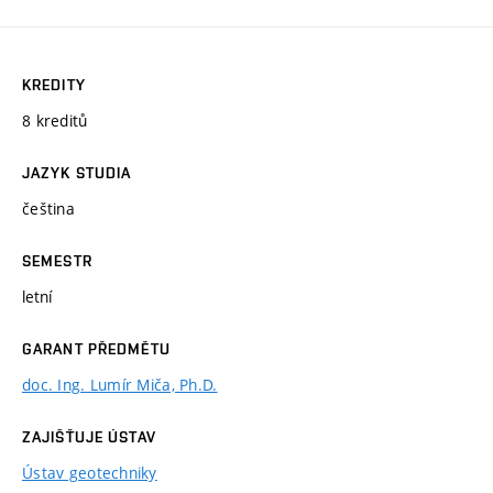
KREDITY
8 kreditů
JAZYK STUDIA
čeština
SEMESTR
letní
GARANT PŘEDMĚTU
doc. Ing. Lumír Miča, Ph.D.
ZAJIŠŤUJE ÚSTAV
Ústav geotechniky