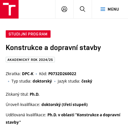
FAST
PŘIHLÁSIT
HLEDAT
MENU
VUT
SE
Brno
STUDIJNÍ PROGRAM
Konstrukce a dopravní stavby
AKADEMICKÝ ROK 2024/25
Zkratka:
Kód:
DPC-K
P0732D260022
Typ studia:
Jazyk studia:
doktorský
český
Získaný titul:
Ph.D.
Úroveň kvalifikace:
doktorský (třetí stupeň)
Udělovaná kvalifikace:
Ph.D. v oblasti "Konstrukce a dopravní
stavby"