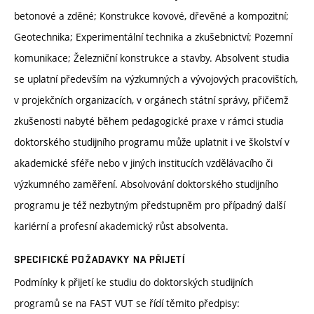
betonové a zděné; Konstrukce kovové, dřevěné a kompozitní;
Geotechnika; Experimentální technika a zkušebnictví; Pozemní
komunikace; Železniční konstrukce a stavby. Absolvent studia
se uplatní především na výzkumných a vývojových pracovištích,
v projekčních organizacích, v orgánech státní správy, přičemž
zkušenosti nabyté během pedagogické praxe v rámci studia
doktorského studijního programu může uplatnit i ve školství v
akademické sféře nebo v jiných institucích vzdělávacího či
výzkumného zaměření. Absolvování doktorského studijního
programu je též nezbytným předstupněm pro případný další
kariérní a profesní akademický růst absolventa.
SPECIFICKÉ POŽADAVKY NA PŘIJETÍ
Podmínky k přijetí ke studiu do doktorských studijních
programů se na FAST VUT se řídí těmito předpisy: