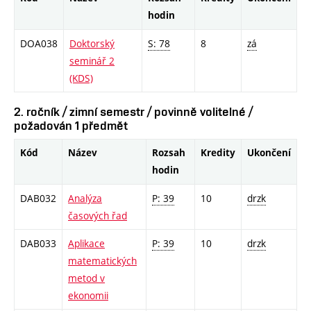
hodin
DOA038
Doktorský
S: 78
8
zá
seminář 2
(KDS)
2. ročník / zimní semestr / povinně volitelné /
požadován 1 předmět
Kód
Název
Rozsah
Kredity
Ukončení
hodin
DAB032
Analýza
P: 39
10
drzk
časových řad
DAB033
Aplikace
P: 39
10
drzk
matematických
metod v
ekonomii