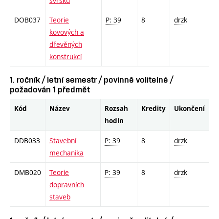
svršku
DOB037
Teorie
P: 39
8
drzk
kovových a
dřevěných
konstrukcí
1. ročník / letní semestr / povinně volitelné /
požadován 1 předmět
Kód
Název
Rozsah
Kredity
Ukončení
hodin
DDB033
Stavební
P: 39
8
drzk
mechanika
DMB020
Teorie
P: 39
8
drzk
dopravních
staveb