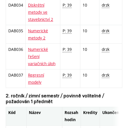
DAB034
Diskrétní
P: 39
10
drzk
metody ve
stavebnictví 2
DAB035
Numerické
P: 39
10
drzk
metody 2
DAB036
Numerické
P: 39
10
drzk
řešení
variačních úloh
DAB037
Regresní
P: 39
10
drzk
modely
2. ročník / zimní semestr / povinně volitelné /
požadován 1 předmět
Kód
Název
Rozsah
Kredity
Ukončení
hodin