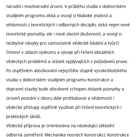
národní i mezinárodní úrovni. V průběhu studia v doktorském
studijním programu získá a osvojí si hluboké znalosti a
vědomosti z teoretických i odborných disciplín, získá nejen nové
teoretické poznatky, ale i nové vlastní zkušenosti, a osvojí si
nezbytné návyky pro samostatné vědecké bádání a tvůrčí
činnost v oblasti výzkumu a vývoje při řešení aktuálních
vědeckých problémů a otázek vyplývajících z požadavků praxe.
Po úspěšném absolvování nejvyššího stupně vysokoškolského
studia v doktorském studijním programu Konstrukce a
dopravní stavby bude absolvent schopen získané poznatky a
úroveň poznání v oboru dále prohlubovat a vědomosti i
vědecké přístupy úspěšně využívat při řešení teoretických i
praktických úkolů.
Vědecká příprava je orientována na následující základní
odborná zaměření: Mechanika nosných konstrukcí; Konstrukce