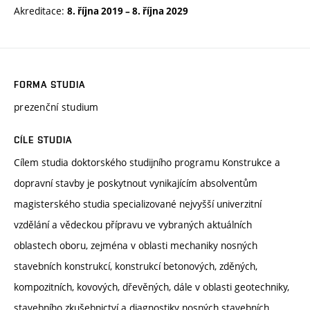
Akreditace:
8. října 2019
–
8. října 2029
FORMA STUDIA
prezenční studium
CÍLE STUDIA
Cílem studia doktorského studijního programu Konstrukce a
dopravní stavby je poskytnout vynikajícím absolventům
magisterského studia specializované nejvyšší univerzitní
vzdělání a vědeckou přípravu ve vybraných aktuálních
oblastech oboru, zejména v oblasti mechaniky nosných
stavebních konstrukcí, konstrukcí betonových, zděných,
kompozitních, kovových, dřevěných, dále v oblasti geotechniky,
stavebního zkušebnictví a diagnostiky nosných stavebních