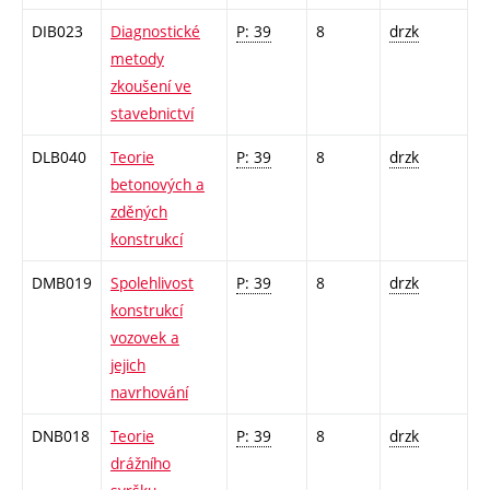
DIB023
Diagnostické
P: 39
8
drzk
metody
zkoušení ve
stavebnictví
DLB040
Teorie
P: 39
8
drzk
betonových a
zděných
konstrukcí
DMB019
Spolehlivost
P: 39
8
drzk
konstrukcí
vozovek a
jejich
navrhování
DNB018
Teorie
P: 39
8
drzk
drážního