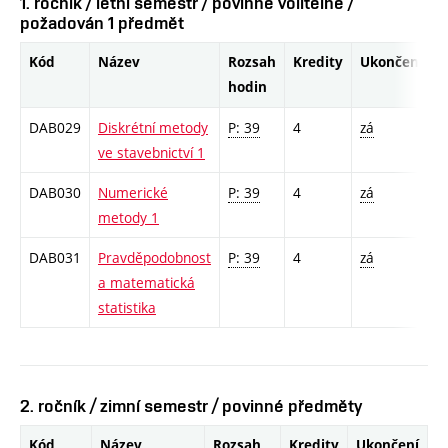
1. ročník / letní semestr / povinně volitelné /
požadován 1 předmět
Kód
Název
Rozsah
Kredity
Ukončení
hodin
DAB029
Diskrétní metody
P: 39
4
zá
ve stavebnictví 1
DAB030
Numerické
P: 39
4
zá
metody 1
DAB031
Pravděpodobnost
P: 39
4
zá
a matematická
statistika
2. ročník / zimní semestr / povinné předměty
Kód
Název
Rozsah
Kredity
Ukončení