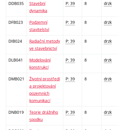
DDB035
Stavební
P: 39
8
drzk
dynamika
DFB023
Podzemní
P: 39
8
drzk
stavitelství
DIB024
Radiační metody
P: 39
8
drzk
ve stavebnictví
DLB041
Modelování
P: 39
8
drzk
konstrukcí
DMB021
Životní prostředí
P: 39
8
drzk
a projektování
pozemních
komunikací
DNB019
Teorie drážního
P: 39
8
drzk
spodku