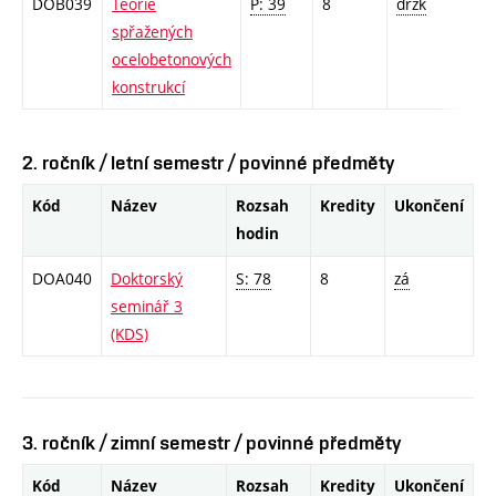
DOB039
Teorie
P: 39
8
drzk
spřažených
ocelobetonových
konstrukcí
2. ročník / letní semestr / povinné předměty
Kód
Název
Rozsah
Kredity
Ukončení
hodin
DOA040
Doktorský
S: 78
8
zá
seminář 3
(KDS)
3. ročník / zimní semestr / povinné předměty
Kód
Název
Rozsah
Kredity
Ukončení