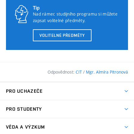
Tip
Nad rámec studijního programu si můžete
zapsat volitelné předměty.
VOLITELNÉ PŘEDMĚTY
Odpovědnost:
CIT
/
Mgr. Almíra Pitronová
PRO UCHAZEČE
Pojďte na FAST
PRO STUDENTY
Nabídka programů
Časový plán studia
Přijímačky
VĚDA A VÝZKUM
Studijní programy