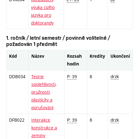
výuka cizího
jazyka pro
doktorandy
1. ročník / letní semestr / povinně volitelné /
požadován 1 předmět
Kód
Název
Rozsah
Kredity
Ukončení
hodin
DDB034
Teorie
P: 39
8
drzk
spolehlivosti,
pružnosti,
plasticity a
porušování
DFB022
Interakce
P: 39
8
drzk
konstrukce a
zeminy