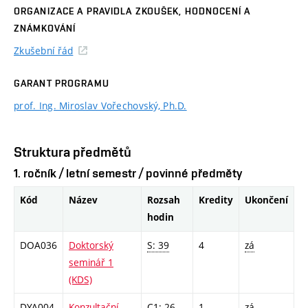
ORGANIZACE A PRAVIDLA ZKOUŠEK, HODNOCENÍ A
ZNÁMKOVÁNÍ
Zkušební řád
GARANT PROGRAMU
prof. Ing. Miroslav Vořechovský, Ph.D.
Struktura předmětů
1. ročník / letní semestr / povinné předměty
Kód
Název
Rozsah
Kredity
Ukončení
hodin
DOA036
Doktorský
S: 39
4
zá
seminář 1
(KDS)
DYA004
Konzultační
C1: 26
1
zá