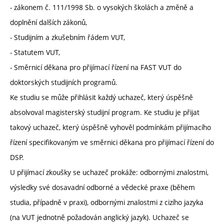
- zákonem č. 111/1998 Sb. o vysokých školách a změně a
doplnění dalších zákonů,
- Studijním a zkušebním řádem VUT,
- Statutem VUT,
- Směrnicí děkana pro přijímací řízení na FAST VUT do
doktorských studijních programů.
Ke studiu se může přihlásit každý uchazeč, který úspěšně
absolvoval magisterský studijní program. Ke studiu je přijat
takový uchazeč, který úspěšně vyhověl podmínkám přijímacího
řízení specifikovaným ve směrnici děkana pro přijímací řízení do
DSP.
U přijímací zkoušky se uchazeč prokáže: odbornými znalostmi,
výsledky své dosavadní odborné a vědecké praxe (během
studia, případně v praxi), odbornými znalostmi z cizího jazyka
(na VUT jednotně požadován anglický jazyk). Uchazeč se