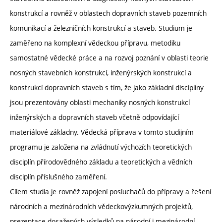
konstrukcí a rovněž v oblastech dopravních staveb pozemních
komunikací a železničních konstrukcí a staveb. Studium je
zaměřeno na komplexní vědeckou přípravu, metodiku
samostatné vědecké práce a na rozvoj poznání v oblasti teorie
nosných stavebních konstrukcí, inženýrských konstrukcí a
konstrukcí dopravních staveb s tím, že jako základní disciplíny
jsou prezentovány oblasti mechaniky nosných konstrukcí
inženýrských a dopravních staveb včetně odpovídající
materiálové základny. Vědecká příprava v tomto studijním
programu je založena na zvládnutí výchozích teoretických
disciplín přírodovědného základu a teoretických a vědních
disciplín příslušného zaměření.
Cílem studia je rovněž zapojení posluchačů do přípravy a řešení
národních a mezinárodních vědeckovýzkumných projektů,
prezentace dosažených výsledků na národní i mezinárodní