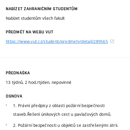
NABÍZET ZAHRANIČNÍM STUDENTŮM
Nabízet studentům všech fakult
PŘEDMĚT NA WEBU VUT
https://www.vut.cz/studenti/predmety/detail/289565
PŘEDNÁŠKA
13 týdnů, 2 hod./týden, nepovinné
OSNOVA
1. Právní předpisy z oblasti požární bezpečnosti
staveb.Řešení únikových cest u pavlačových domů.
2. Požární bezpečnosti u objektů se zastřešenými átrii.