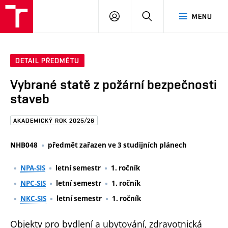
FAST
PŘIHLÁSIT
HLEDAT
MENU
VUT
SE
Brno
DETAIL PŘEDMĚTU
Vybrané statě z požární bezpečnosti
staveb
AKADEMICKÝ ROK 2025/26
NHB048
předmět zařazen ve 3 studijních plánech
NPA-SIS
letní semestr
1. ročník
NPC-SIS
letní semestr
1. ročník
NKC-SIS
letní semestr
1. ročník
Objekty pro bydlení a ubytování, zdravotnická