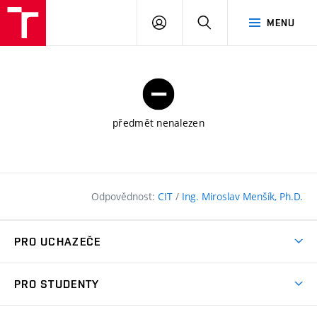
FAST
PŘIHLÁSIT
HLEDAT
MENU
VUT
SE
Brno
předmět nenalezen
Odpovědnost:
CIT
/
Ing. Miroslav Menšík, Ph.D.
PRO UCHAZEČE
Pojďte na FAST
PRO STUDENTY
Nabídka programů
Časový plán studia