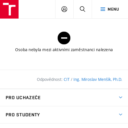
FAST
PŘIHLÁSIT
HLEDAT
MENU
VUT
SE
Brno
Osoba nebyla mezi aktivními zaměstnanci nalezena
Odpovědnost:
CIT
/
Ing. Miroslav Menšík, Ph.D.
PRO UCHAZEČE
Pojďte na FAST
PRO STUDENTY
Nabídka programů
Časový plán studia