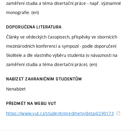
zaměření studia a téma disertační práce - např. významné
monografie. (en)
DOPORUČENÁ LITERATURA
Články ve vědeckých časopisech, příspěvky ve sbornících
mezinárodních konferencí a sympozií - podle doporučení
školitele a dle vlastního výběru studenta (v návaznosti na
zaměření studia a téma disertační práce). (en)
NABÍZET ZAHRANIČNÍM STUDENTŮM
Nenabízet
PŘEDMĚT NA WEBU VUT
https://www.vut.cz/studenti/predmety/detail/290173