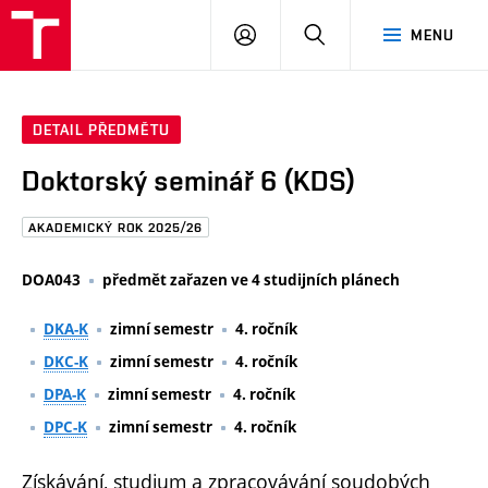
FAST
PŘIHLÁSIT
HLEDAT
MENU
VUT
SE
Brno
DETAIL PŘEDMĚTU
Doktorský seminář 6 (KDS)
AKADEMICKÝ ROK 2025/26
DOA043
předmět zařazen ve 4 studijních plánech
DKA-K
zimní semestr
4. ročník
DKC-K
zimní semestr
4. ročník
DPA-K
zimní semestr
4. ročník
DPC-K
zimní semestr
4. ročník
Získávání, studium a zpracovávání soudobých