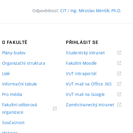
Odpovědnost:
CIT
/
Ing. Miroslav Menšík, Ph.D.
O FAKULTĚ
PŘIHLÁSIT SE
(externí
Plány budov
Studentský intranet
odkaz)
(externí
Organizační struktura
Fakultní Moodle
odkaz)
(externí
Lidé
VUT intraportál
odkaz)
(externí
Informační tabule
VUT mail na Office 365
odkaz)
(externí
Pro média
VUT mail na Google
odkaz)
(externí
Fakultní odborová
Zaměstnanecký intranet
(externí
odkaz)
organizace
odkaz)
Současnost
Historie