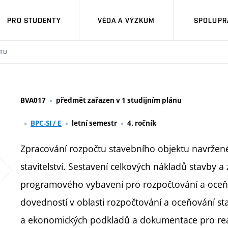
PRO STUDENTY
VĚDA A VÝZKUM
SPOLUPRÁ
TU
BVA017
předmět zařazen v 1 studijním plánu
BPC-SI / E
letní semestr
4. ročník
Zpracování rozpočtu stavebního objektu navržen
stavitelství. Sestavení celkových nákladů stavby 
programového vybavení pro rozpočtování a oceňov
dovedností v oblasti rozpočtování a oceňování st
a ekonomických podkladů a dokumentace pro real