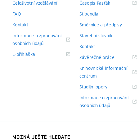
(externí
Celoživotní vzdělávání
Časopis Fasťák
odkaz)
FAQ
Stipendia
Kontakt
Směrnice a předpisy
Informace o zpracování
Stavební slovník
(externí
osobních údajů
Kontakt
odkaz)
(externí
E-přihláška
(externí
Závěrečné práce
odkaz)
odkaz)
Knihovnické informační
(externí
centrum
odkaz)
(externí
Studijní opory
odkaz)
Informace o zpracování
(externí
osobních údajů
odkaz)
MOŽNÁ JEŠTĚ HLEDÁTE