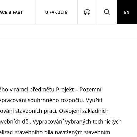
CE S FAST
O FAKULTĚ
EN
PŘIHLÁSIT
HLEDAT
SE
ého v rámci předmětu Projekt – Pozemní
a zpracování souhrnného rozpočtu. Využití
ání stavebních prací. Osvojení základních
avebních děl. Vypracování vybraných technických
izaci stavebního díla navrženým stavebním