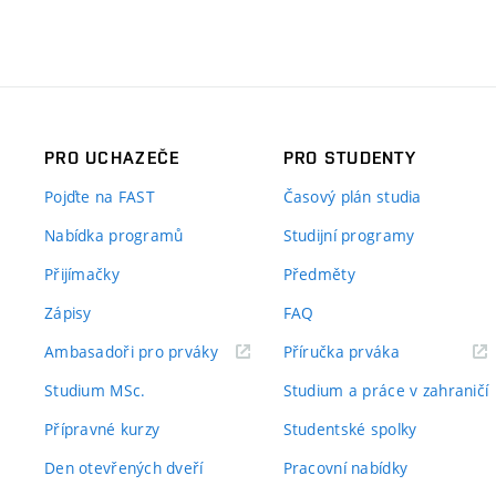
PRO UCHAZEČE
PRO STUDENTY
Pojďte na FAST
Časový plán studia
Nabídka programů
Studijní programy
Přijímačky
Předměty
Zápisy
FAQ
(externí
(externí
Ambasadoři pro prváky
Příručka prváka
odkaz)
odkaz)
Studium MSc.
Studium a práce v zahraničí
Přípravné kurzy
Studentské spolky
Den otevřených dveří
Pracovní nabídky