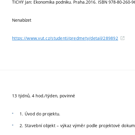
TICHÝ Jan: Ekonomika podniku. Praha.2016. ISBN 978-80-260-96
Nenabízet
https://www.vut.cz/studenti/predmety/detail/289892
13 týdnů, 4 hod./týden, povinné
1. Úvod do projektu.
2. Stavební objekt – výkaz výměr podle projektové doku