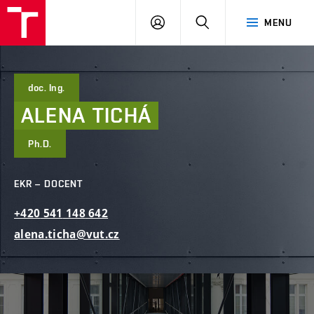
FAST
PŘIHLÁSIT
HLEDAT
MENU
VUT
SE
Brno
doc. Ing.
ALENA
TICHÁ
Ph.D.
EKR – DOCENT
+420
541
148
642
alena.ticha@vut.cz