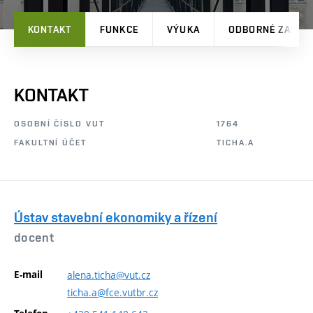
KONTAKT
FUNKCE
VÝUKA
ODBORNÉ ZAMĚŘ
KONTAKT
OSOBNÍ ČÍSLO VUT
1764
FAKULTNÍ ÚČET
TICHA.A
Ústav stavební ekonomiky a řízení
docent
E-mail
alena.ticha@vut.cz
ticha.a@fce.vutbr.cz