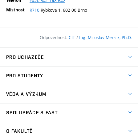
Telefon
+420
541
148
642
Místnost
R710
Rybkova 1, 602 00 Brno
Odpovědnost:
CIT
/
Ing. Miroslav Menšík, Ph.D.
PRO UCHAZEČE
Pojďte na FAST
PRO STUDENTY
Nabídka programů
Časový plán studia
Přijímačky
VĚDA A VÝZKUM
Studijní programy
Zápisy
Úspěchy
Předměty
SPOLUPRÁCE S FAST
(externí
Ambasadoři pro prváky
Licence a patenty
odkaz)
FAQ
Studium MSc.
Firemní spolupráce
Centra výzkumu
O FAKULTĚ
(externí
Příručka prváka
Přípravné kurzy
Zahraniční spolupráce