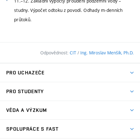
11.–12. Základní výpočty proudění podzemní vody –
studny. Výpočet odtoku z povodí. Odhady m-denních
průtoků.
Odpovědnost:
CIT
/
Ing. Miroslav Menšík, Ph.D.
PRO UCHAZEČE
Pojďte na FAST
PRO STUDENTY
Nabídka programů
Časový plán studia
Přijímačky
VĚDA A VÝZKUM
Studijní programy
Zápisy
Úspěchy
Předměty
SPOLUPRÁCE S FAST
(externí
Ambasadoři pro prváky
Licence a patenty
odkaz)
FAQ