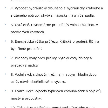
4. Výpočet hydraulicky dlouhého a hydraulicky krátkého a
složeného potrubí, shybka, násoska, návrh čerpadla.
5. Ustálené, rovnoměrné proudění s volnou hladinou v
otevřených korytech.
6. Energetická výška průřezu. Kritické proudění. Říční a
bystřinné proudění.
7. Přepady vody přes přelivy. Výtoky vody otvory a
přepady s nádrží.
8. Vodní skok s dnovým režimem. spojení hladin dvou
zdrží, návrh obdélníkového vývaru.
9. Hydraulické výpočty typických komunikačních objektů,
mosty a propustky.
10. Základy proudění podzemní vody (Darcyho vztah,