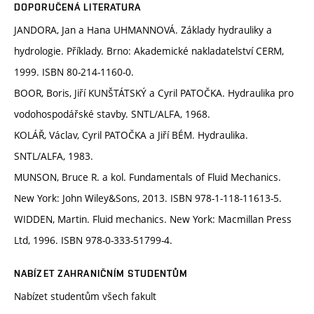
DOPORUČENÁ LITERATURA
JANDORA, Jan a Hana UHMANNOVÁ. Základy hydrauliky a
hydrologie. Příklady. Brno: Akademické nakladatelství CERM,
1999. ISBN 80-214-1160-0.
BOOR, Boris, Jiří KUNŠTÁTSKÝ a Cyril PATOČKA. Hydraulika pro
vodohospodářské stavby. SNTL/ALFA, 1968.
KOLÁŘ, Václav, Cyril PATOČKA a Jiří BÉM. Hydraulika.
SNTL/ALFA, 1983.
MUNSON, Bruce R. a kol. Fundamentals of Fluid Mechanics.
New York: John Wiley&Sons, 2013. ISBN 978-1-118-11613-5.
WIDDEN, Martin. Fluid mechanics. New York: Macmillan Press
Ltd, 1996. ISBN 978-0-333-51799-4.
NABÍZET ZAHRANIČNÍM STUDENTŮM
Nabízet studentům všech fakult