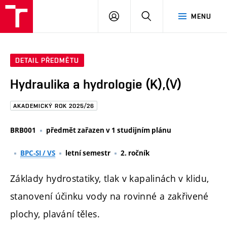
FAST
PŘIHLÁSIT
HLEDAT
MENU
VUT
SE
Brno
DETAIL PŘEDMĚTU
Hydraulika a hydrologie (K),(V)
AKADEMICKÝ ROK 2025/26
BRB001
předmět zařazen v 1 studijním plánu
BPC-SI / VS
letní semestr
2. ročník
Základy hydrostatiky, tlak v kapalinách v klidu,
stanovení účinku vody na rovinné a zakřivené
plochy, plavání těles.