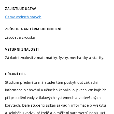
ZAJIŠŤUJE ÚSTAV
Ústav vodních staveb
ZPŮSOB A KRITÉRIA HODNOCENÍ
zápočet a zkouška
VSTUPNÍ ZNALOSTI
Základní znalosti z matematiky, fyziky, mechaniky a statiky.
UČEBNÍ CÍLE
Studium předmětu má studentům poskytnout základní
informace o chování a učíncích kapalin, o jevech vznikajících
při proudění vody v tlakových systémech a v otevřených
korytech. Dále studenti získájí základní informace o výskytu
a koloběhu vody v přírodě a o měření parametrů popisující