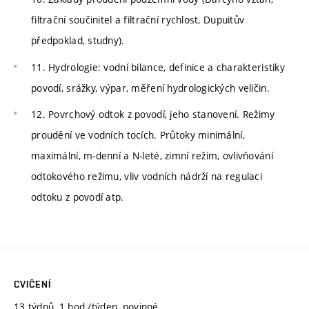
filtrační součinitel a filtrační rychlost, Dupuitův
předpoklad, studny).
11. Hydrologie: vodní bilance, definice a charakteristiky
povodí, srážky, výpar, měření hydrologických veličin.
12. Povrchový odtok z povodí, jeho stanovení. Režimy
proudění ve vodních tocích. Průtoky minimální,
maximální, m-denní a N-leté, zimní režim, ovlivňování
odtokového režimu, vliv vodních nádrží na regulaci
odtoku z povodí atp.
CVIČENÍ
13 týdnů, 1 hod./týden, povinné