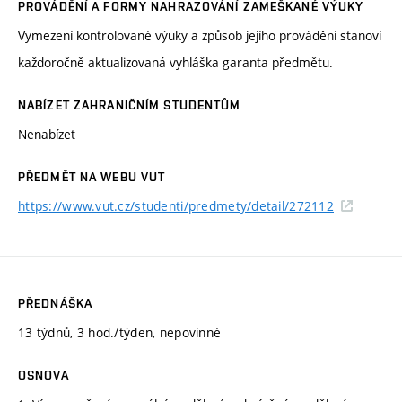
PROVÁDĚNÍ A FORMY NAHRAZOVÁNÍ ZAMEŠKANÉ VÝUKY
Vymezení kontrolované výuky a způsob jejího provádění stanoví
každoročně aktualizovaná vyhláška garanta předmětu.
NABÍZET ZAHRANIČNÍM STUDENTŮM
Nenabízet
PŘEDMĚT NA WEBU VUT
https://www.vut.cz/studenti/predmety/detail/272112
PŘEDNÁŠKA
13 týdnů, 3 hod./týden, nepovinné
OSNOVA