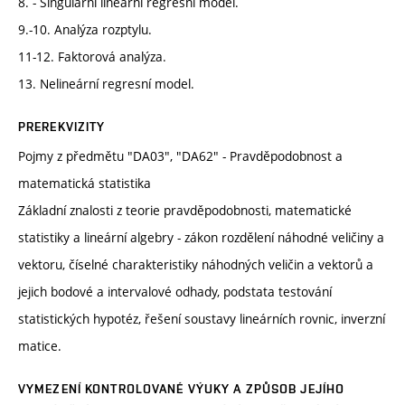
8. - Singulární lineární regresní model.
9.-10. Analýza rozptylu.
11-12. Faktorová analýza.
13. Nelineární regresní model.
PREREKVIZITY
Pojmy z předmětu "DA03", "DA62" - Pravděpodobnost a
matematická statistika
Základní znalosti z teorie pravděpodobnosti, matematické
statistiky a lineární algebry - zákon rozdělení náhodné veličiny a
vektoru, číselné charakteristiky náhodných veličin a vektorů a
jejich bodové a intervalové odhady, podstata testování
statistických hypotéz, řešení soustavy lineárních rovnic, inverzní
matice.
VYMEZENÍ KONTROLOVANÉ VÝUKY A ZPŮSOB JEJÍHO