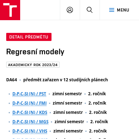
FAST
PŘIHLÁSIT
HLEDAT
MENU
VUT
SE
Brno
DETAIL PŘEDMĚTU
Regresní modely
AKADEMICKÝ ROK 2023/24
DA64
předmět zařazen v 12 studijních plánech
D-P-C-SI (N) / PST
zimní semestr
2. ročník
D-P-C-SI (N) / FMI
zimní semestr
2. ročník
D-P-C-SI (N) / KDS
zimní semestr
2. ročník
D-P-C-SI (N) / MGS
zimní semestr
2. ročník
D-P-C-SI (N) / VHS
zimní semestr
2. ročník