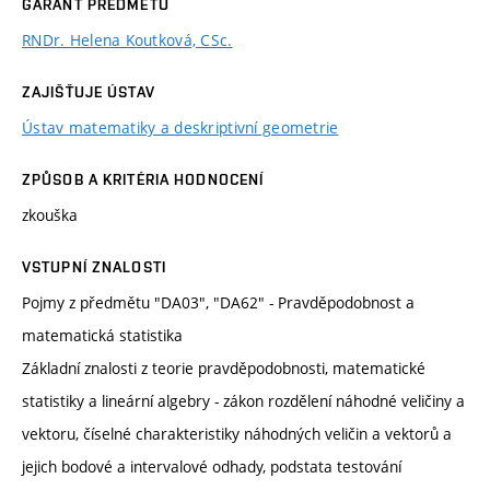
GARANT PŘEDMĚTU
RNDr. Helena Koutková, CSc.
ZAJIŠŤUJE ÚSTAV
Ústav matematiky a deskriptivní geometrie
ZPŮSOB A KRITÉRIA HODNOCENÍ
zkouška
VSTUPNÍ ZNALOSTI
Pojmy z předmětu "DA03", "DA62" - Pravděpodobnost a
matematická statistika
Základní znalosti z teorie pravděpodobnosti, matematické
statistiky a lineární algebry - zákon rozdělení náhodné veličiny a
vektoru, číselné charakteristiky náhodných veličin a vektorů a
jejich bodové a intervalové odhady, podstata testování