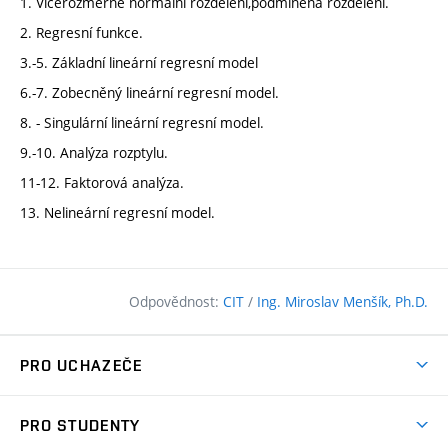
1. Vícerozměrné normální rozdělení,podmíněná rozdělení.
2. Regresní funkce.
3.-5. Základní lineární regresní model
6.-7. Zobecněný lineární regresní model.
8. - Singulární lineární regresní model.
9.-10. Analýza rozptylu.
11-12. Faktorová analýza.
13. Nelineární regresní model.
Odpovědnost:
CIT
/
Ing. Miroslav Menšík, Ph.D.
PRO UCHAZEČE
Pojďte na FAST
PRO STUDENTY
Nabídka programů