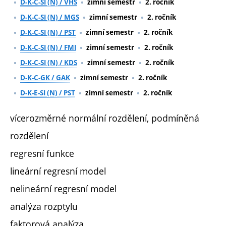
D-K-C-SI (N) / VHS
zimní semestr
2. ročník
D-K-C-SI (N) / MGS
zimní semestr
2. ročník
D-K-C-SI (N) / PST
zimní semestr
2. ročník
D-K-C-SI (N) / FMI
zimní semestr
2. ročník
D-K-C-SI (N) / KDS
zimní semestr
2. ročník
D-K-C-GK / GAK
zimní semestr
2. ročník
D-K-E-SI (N) / PST
zimní semestr
2. ročník
vícerozměrné normální rozdělení, podmíněná
rozdělení
regresní funkce
lineární regresní model
nelineární regresní model
analýza rozptylu
faktorová analýza