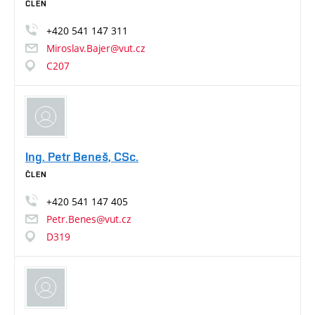
ČLEN
+420
541
147
311
Miroslav.Bajer@vut.cz
C207
Ing. Petr Beneš, CSc.
ČLEN
+420
541
147
405
Petr.Benes@vut.cz
D319