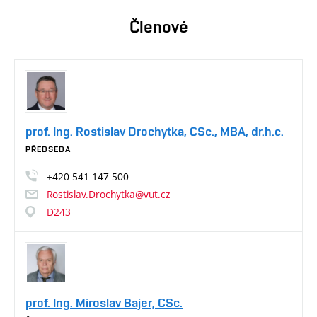
Členové
prof. Ing. Rostislav Drochytka, CSc., MBA, dr.h.c.
PŘEDSEDA
+420
541
147
500
Rostislav.Drochytka@vut.cz
D243
prof. Ing. Miroslav Bajer, CSc.