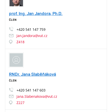
prof. Ing. Jan Jandora, Ph.D.
ČLEN
+420
541
147
759
Jan.Jandora@vut.cz
Z418
RNDr. Jana Slaběňáková
ČLEN
+420
541
147
603
Jana.Slabenakova@vut.cz
Z227