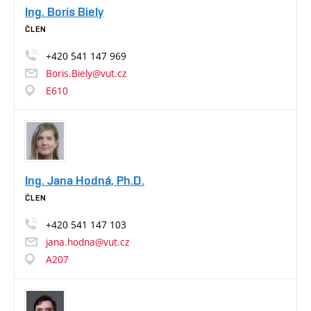
Ing. Boris Biely
ČLEN
+420
541
147
969
Boris.Biely@vut.cz
E610
Ing. Jana Hodná, Ph.D.
ČLEN
+420
541
147
103
jana.hodna@vut.cz
A207