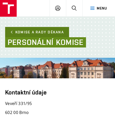
FAST
PŘIHLÁSIT
HLEDAT
MENU
VUT
SE
Brno
KOMISE A RADY DĚKANA
PERSONÁLNÍ
KOMISE
Kontaktní údaje
Veveří 331/95
602 00 Brno