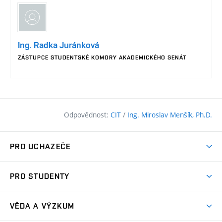
Ing. Radka Juránková
ZÁSTUPCE STUDENTSKÉ KOMORY AKADEMICKÉHO SENÁT
Odpovědnost:
CIT
/
Ing. Miroslav Menšík, Ph.D.
PRO UCHAZEČE
Pojďte na FAST
PRO STUDENTY
Nabídka programů
Časový plán studia
Přijímačky
VĚDA A VÝZKUM
Studijní programy
Zápisy