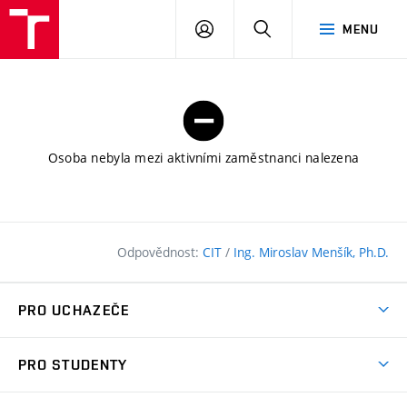
FAST
PŘIHLÁSIT
HLEDAT
MENU
VUT
SE
Brno
Osoba nebyla mezi aktivními zaměstnanci nalezena
Odpovědnost:
CIT
/
Ing. Miroslav Menšík, Ph.D.
PRO UCHAZEČE
Pojďte na FAST
PRO STUDENTY
Nabídka programů
Časový plán studia