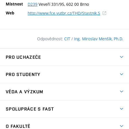
Místnost
D239
Veveří 331/95, 602 00 Brno
(externí
Web
http://www.fce.vutbr.cz/THD/Stastnik.S
odkaz)
Odpovědnost:
CIT
/
Ing. Miroslav Menšík, Ph.D.
PRO UCHAZEČE
Pojďte na FAST
PRO STUDENTY
Nabídka programů
Časový plán studia
Přijímačky
VĚDA A VÝZKUM
Studijní programy
Zápisy
Úspěchy
Předměty
SPOLUPRÁCE S FAST
(externí
Ambasadoři pro prváky
Licence a patenty
odkaz)
FAQ
Studium MSc.
Firemní spolupráce
Centra výzkumu
O FAKULTĚ
(externí
Příručka prváka