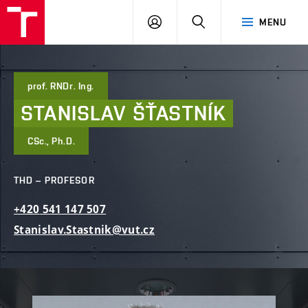
FAST
PŘIHLÁSIT
HLEDAT
MENU
VUT
SE
Brno
prof. RNDr. Ing.
STANISLAV
ŠŤASTNÍK
CSc., Ph.D.
THD – PROFESOR
+420
541
147
507
Stanislav.Stastnik@vut.cz