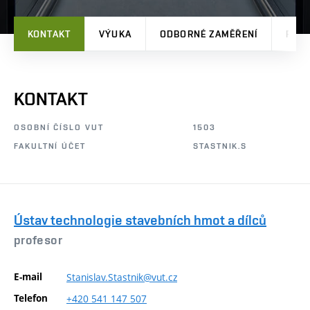
KONTAKT
VÝUKA
ODBORNÉ ZAMĚŘENÍ
PRO
KONTAKT
OSOBNÍ ČÍSLO VUT
1503
FAKULTNÍ ÚČET
STASTNIK.S
Ústav technologie stavebních hmot a dílců
profesor
E-mail
Stanislav.Stastnik@vut.cz
Telefon
+420
541
147
507