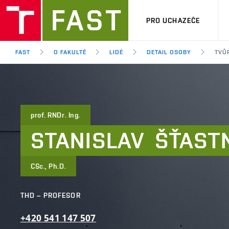
PRO UCHAZEČE
FAST
O FAKULTĚ
LIDÉ
DETAIL OSOBY
TVŮR
prof. RNDr. Ing.
STANISLAV
ŠŤAST
CSc., Ph.D.
THD – PROFESOR
+420
541
147
507