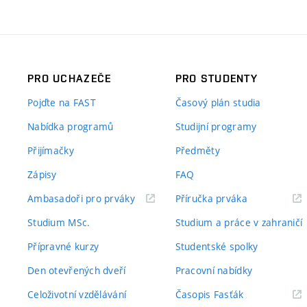
PRO UCHAZEČE
PRO STUDENTY
Pojďte na FAST
Časový plán studia
Nabídka programů
Studijní programy
Přijímačky
Předměty
Zápisy
FAQ
(externí
(externí
Ambasadoři pro prváky
Příručka prváka
odkaz)
odkaz)
Studium MSc.
Studium a práce v zahraničí
Přípravné kurzy
Studentské spolky
Den otevřených dveří
Pracovní nabídky
(externí
Celoživotní vzdělávání
Časopis Fasťák