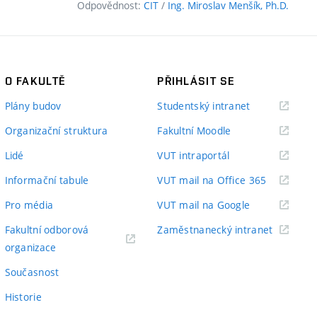
Odpovědnost:
CIT
/
Ing. Miroslav Menšík, Ph.D.
O FAKULTĚ
PŘIHLÁSIT SE
(externí
Plány budov
Studentský intranet
odkaz)
(externí
Organizační struktura
Fakultní Moodle
odkaz)
(externí
Lidé
VUT intraportál
odkaz)
(externí
Informační tabule
VUT mail na Office 365
odkaz)
(externí
Pro média
VUT mail na Google
odkaz)
(externí
Fakultní odborová
Zaměstnanecký intranet
(externí
odkaz)
organizace
odkaz)
Současnost
Historie