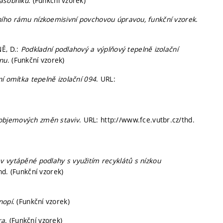
zásobníku
. (Funkční vzorek)
ího rámu nízkoemisivní povchovou úpravou, funkční vzorek
.
NĚ, D.:
Podkladní podlahový a výplňový tepelně izolační
énu
. (Funkční vzorek)
í omítka tepelně izolační 094
. URL:
objemových změn staviv
. URL: http://www.fce.vutbr.cz/thd.
 vytápěné podlahy s využitím recyklátů s nízkou
hd. (Funkční vzorek)
nopí
. (Funkční vzorek)
ra
. (Funkční vzorek)