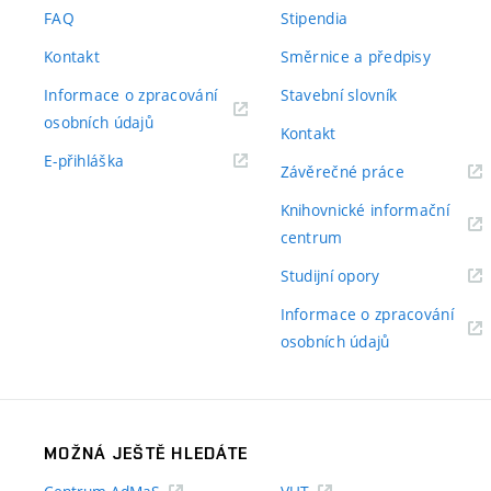
odkaz)
FAQ
Stipendia
Kontakt
Směrnice a předpisy
Informace o zpracování
Stavební slovník
(externí
osobních údajů
Kontakt
odkaz)
(externí
E-přihláška
(externí
Závěrečné práce
odkaz)
odkaz)
Knihovnické informační
(externí
centrum
odkaz)
(externí
Studijní opory
odkaz)
Informace o zpracování
(externí
osobních údajů
odkaz)
MOŽNÁ JEŠTĚ HLEDÁTE