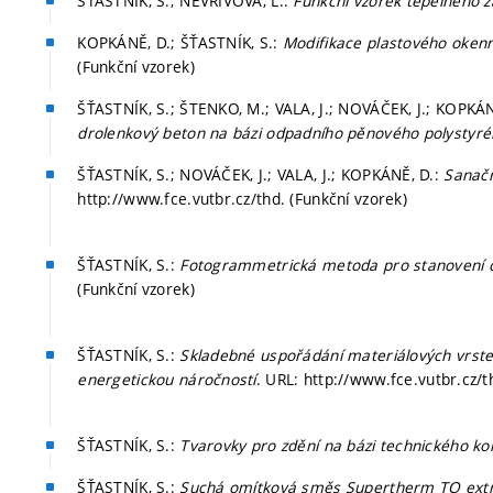
ŠŤASTNÍK, S.; NEVŘIVOVÁ, L.:
Funkční vzorek tepelného 
KOPKÁNĚ, D.; ŠŤASTNÍK, S.:
Modifikace plastového okenn
(Funkční vzorek)
ŠŤASTNÍK, S.; ŠTENKO, M.; VALA, J.; NOVÁČEK, J.; KOPKÁ
drolenkový beton na bázi odpadního pěnového polystyr
ŠŤASTNÍK, S.; NOVÁČEK, J.; VALA, J.; KOPKÁNĚ, D.:
Sanačn
http://www.fce.vutbr.cz/thd. (Funkční vzorek)
ŠŤASTNÍK, S.:
Fotogrammetrická metoda pro stanovení 
(Funkční vzorek)
ŠŤASTNÍK, S.:
Skladebné uspořádání materiálových vrstev
energetickou náročností
. URL: http://www.fce.vutbr.cz/t
ŠŤASTNÍK, S.:
Tvarovky pro zdění na bázi technického ko
ŠŤASTNÍK, S.:
Suchá omítková směs Supertherm TO ext