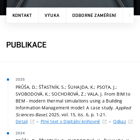
KONTAKT
VÝUKA
ODBORNÉ ZAMĚŘENÍ
PRO
PUBLIKACE
2025
PRŮŠA, D.; ŠŤASTNÍK, S.; ŠUHAJDA, K.; PSOTA, J.;
SVOBODOVÁ, K.; SOCHOROVÁ, Z.; VALA, J. From BIM to
BEM - modern thermal simulations using a Building
Information Management model: A case study.
Applied
Sciences-Basel,
2025, vol. 15, iss. 6,
p. 1-21.
Detail
Plný text v Digitální knihovně
Odkaz
2024