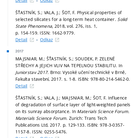
Detail
Odkaz
ŠŤASTNÍK, S.; VALA, J.; ŠOT, F. Physical properties of
selected silicates for a long-term heat container.
Solid
State Phenomena,
2018, vol. 276, iss. 1,
p. 154-159.
ISSN: 1662-9779.
Detail
Odkaz
2017
MAJSNIAR, M.; ŠŤASTNÍK, S.; SOUDEK, P. ZELENÉ
STŘECHY A JEJICH VLIV NA TEPELNOU STABILITU. In
Juniorstav 2017.
Brno: Vysoké učení technické v Brně,
Fakulta stavební, 2017.
s. 1-8.
ISBN: 978-80-214-5462-0.
Detail
ŠŤASTNÍK, S.; VALA, J.; MAJSNIAR, M.; ŠOT, F. Influence
of degradation of surface layer of light-weighted panels
on its sunray absorptance. In
Materials Science Forum.
Materials Science Forum.
Zurich: Trans Tech
Publications Ltd, 2017.
p. 129-133.
ISBN: 978-3-0357-
1157-8. ISSN: 0255-5476.