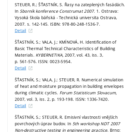
STEUER, R.; ŠŤASTNÍK, S. Řasy na zateplených fasádách.
In
Sborník konference Construmat 2007.
1. Ostrava:
Vysoká škola báňská - Technická universita Ostrava,
2007.
s. 142-145.
ISBN: 978-80-248-1536-7.
Detail
ŠŤASTNÍK, S.; VALA, J.; KMÍNOVÁ, H. Identification of
Basic Thermal Technical Characteristics of Building
Materials.
KYBERNETIKA,
2007, vol. 43, iss. 3,
p. 561-576.
ISSN: 0023-5954.
Detail
ŠŤASTNÍK, S.; VALA, J.; STEUER, R. Numerical simulation
of heat and moisture propagation in building envelopes
during climatic cycles.
Forum Statisticum Slovacum,
2007, vol. 3, iss. 2,
p. 193-198.
ISSN: 1336-7420.
Detail
ŠŤASTNÍK, S.; STEUER, R. Emisivní vlastnosti vnějších
povrchových úprav budov. In
5th workshop NDT 2007
Non-destructive testing in engineering practice.
Brno: