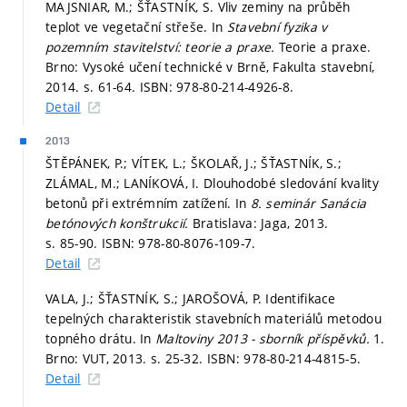
MAJSNIAR, M.; ŠŤASTNÍK, S. Vliv zeminy na průběh
teplot ve vegetační střeše. In
Stavební fyzika v
pozemním stavitelství: teorie a praxe.
Teorie a praxe.
Brno: Vysoké učení technické v Brně, Fakulta stavební,
2014.
s. 61-64.
ISBN: 978-80-214-4926-8.
Detail
2013
ŠTĚPÁNEK, P.; VÍTEK, L.; ŠKOLAŘ, J.; ŠŤASTNÍK, S.;
ZLÁMAL, M.; LANÍKOVÁ, I. Dlouhodobé sledování kvality
betonů při extrémním zatížení. In
8. seminár Sanácia
betónových konštrukcií.
Bratislava: Jaga, 2013.
s. 85-90.
ISBN: 978-80-8076-109-7.
Detail
VALA, J.; ŠŤASTNÍK, S.; JAROŠOVÁ, P. Identifikace
tepelných charakteristik stavebních materiálů metodou
topného drátu. In
Maltoviny 2013 - sborník příspěvků.
1.
Brno: VUT, 2013.
s. 25-32.
ISBN: 978-80-214-4815-5.
Detail