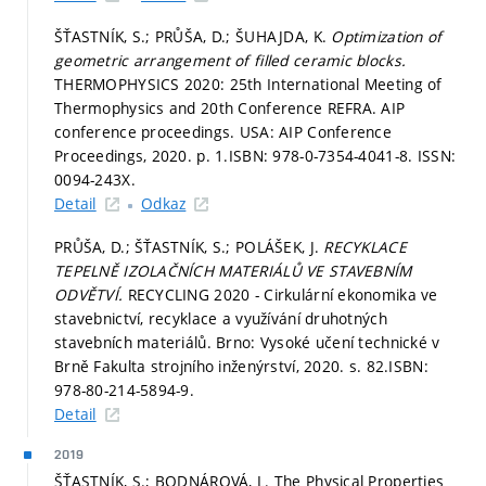
ŠŤASTNÍK, S.; PRŮŠA, D.; ŠUHAJDA, K.
Optimization of
geometric arrangement of filled ceramic blocks.
THERMOPHYSICS 2020: 25th International Meeting of
Thermophysics and 20th Conference REFRA. AIP
conference proceedings. USA: AIP Conference
Proceedings, 2020.
p. 1.
ISBN: 978-0-7354-4041-8. ISSN:
0094-243X.
Detail
Odkaz
PRŮŠA, D.; ŠŤASTNÍK, S.; POLÁŠEK, J.
RECYKLACE
TEPELNĚ IZOLAČNÍCH MATERIÁLŮ VE STAVEBNÍM
ODVĚTVÍ.
RECYCLING 2020 - Cirkulární ekonomika ve
stavebnictví, recyklace a využívání druhotných
stavebních materiálů. Brno: Vysoké učení technické v
Brně Fakulta strojního inženýrství, 2020.
s. 82.
ISBN:
978-80-214-5894-9.
Detail
2019
ŠŤASTNÍK, S.; BODNÁROVÁ, L. The Physical Properties