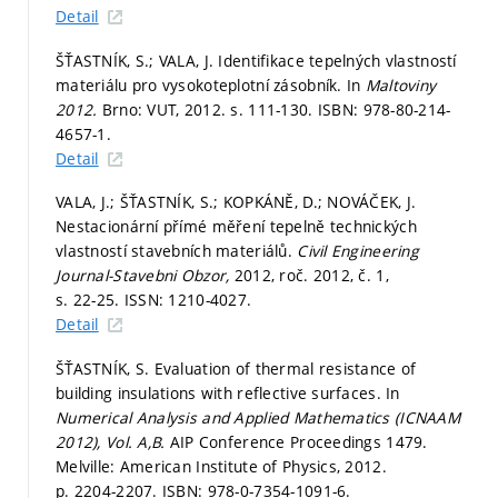
Detail
ŠŤASTNÍK, S.; VALA, J. Identifikace tepelných vlastností
materiálu pro vysokoteplotní zásobník. In
Maltoviny
2012.
Brno: VUT, 2012.
s. 111-130.
ISBN: 978-80-214-
4657-1.
Detail
VALA, J.; ŠŤASTNÍK, S.; KOPKÁNĚ, D.; NOVÁČEK, J.
Nestacionární přímé měření tepelně technických
vlastností stavebních materiálů.
Civil Engineering
Journal-Stavebni Obzor,
2012, roč. 2012, č. 1,
s. 22-25.
ISSN: 1210-4027.
Detail
ŠŤASTNÍK, S. Evaluation of thermal resistance of
building insulations with reflective surfaces. In
Numerical Analysis and Applied Mathematics (ICNAAM
2012), Vol. A,B.
AIP Conference Proceedings 1479.
Melville: American Institute of Physics, 2012.
p. 2204-2207.
ISBN: 978-0-7354-1091-6.