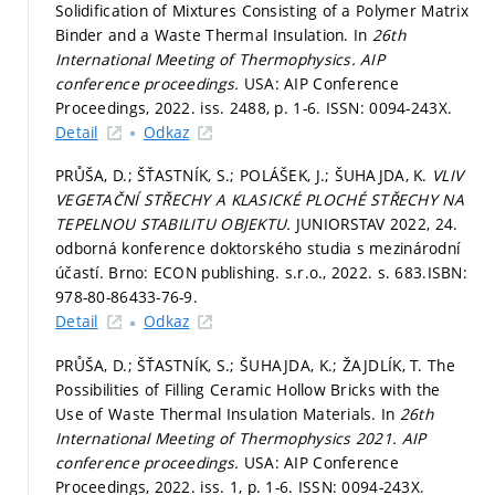
Solidification of Mixtures Consisting of a Polymer Matrix
Binder and a Waste Thermal Insulation. In
26th
International Meeting of Thermophysics.
AIP
conference proceedings.
USA: AIP Conference
Proceedings, 2022. iss. 2488,
p. 1-6.
ISSN: 0094-243X.
Detail
Odkaz
PRŮŠA, D.; ŠŤASTNÍK, S.; POLÁŠEK, J.; ŠUHAJDA, K.
VLIV
VEGETAČNÍ STŘECHY A KLASICKÉ PLOCHÉ STŘECHY NA
TEPELNOU STABILITU OBJEKTU.
JUNIORSTAV 2022, 24.
odborná konference doktorského studia s mezinárodní
účastí. Brno: ECON publishing. s.r.o., 2022.
s. 683.
ISBN:
978-80-86433-76-9.
Detail
Odkaz
PRŮŠA, D.; ŠŤASTNÍK, S.; ŠUHAJDA, K.; ŽAJDLÍK, T. The
Possibilities of Filling Ceramic Hollow Bricks with the
Use of Waste Thermal Insulation Materials. In
26th
International Meeting of Thermophysics 2021.
AIP
conference proceedings.
USA: AIP Conference
Proceedings, 2022. iss. 1,
p. 1-6.
ISSN: 0094-243X.