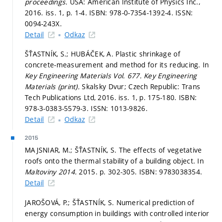
proceedings.
USA: American Institute of Physics Inc.,
2016. iss. 1,
p. 1-4.
ISBN: 978-0-7354-1392-4. ISSN:
0094-243X.
Detail
Odkaz
ŠŤASTNÍK, S.; HUBÁČEK, A. Plastic shrinkage of
concrete-measurement and method for its reducing. In
Key Engineering Materials Vol. 677.
Key Engineering
Materials (print).
Skalsky Dvur; Czech Republic: Trans
Tech Publications Ltd, 2016. iss. 1,
p. 175-180.
ISBN:
978-3-0383-5579-3. ISSN: 1013-9826.
Detail
Odkaz
2015
MAJSNIAR, M.; ŠŤASTNÍK, S. The effects of vegetative
roofs onto the thermal stability of a building object. In
Maltoviny 2014.
2015.
p. 302-305.
ISBN: 9783038354.
Detail
JAROŠOVÁ, P.; ŠŤASTNÍK, S. Numerical prediction of
energy consumption in buildings with controlled interior