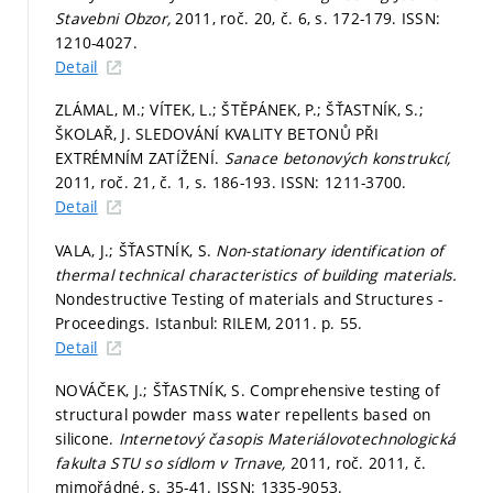
Stavebni Obzor,
2011, roč. 20, č. 6,
s. 172-179.
ISSN:
1210-4027.
Detail
ZLÁMAL, M.; VÍTEK, L.; ŠTĚPÁNEK, P.; ŠŤASTNÍK, S.;
ŠKOLAŘ, J. SLEDOVÁNÍ KVALITY BETONŮ PŘI
EXTRÉMNÍM ZATÍŽENÍ.
Sanace betonových konstrukcí,
2011, roč. 21, č. 1,
s. 186-193.
ISSN: 1211-3700.
Detail
VALA, J.; ŠŤASTNÍK, S.
Non-stationary identification of
thermal technical characteristics of building materials.
Nondestructive Testing of materials and Structures -
Proceedings. Istanbul: RILEM, 2011.
p. 55.
Detail
NOVÁČEK, J.; ŠŤASTNÍK, S. Comprehensive testing of
structural powder mass water repellents based on
silicone.
Internetový časopis Materiálovotechnologická
fakulta STU so sídlom v Trnave,
2011, roč. 2011, č.
mimořádné,
s. 35-41.
ISSN: 1335-9053.