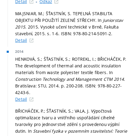
Detail
Odkaz
MAJSNIAR, M.; ŠŤASTNÍK, S. TEPELNÁ STABILITA
OBJEKTU PŘI POUŽITÍ ZELENÉ STŘECHY. In
Juniorstav
2015.
2015. Vysoké učení technické v Brně, Fakulta
stavební, 2015.
s. 1-6.
ISBN: 978-80-214-5091-2.
Detail
2014
HENKOVÁ, S.; ŠŤASTNÍK, S.; ROTREKL, I.; BŘICHÁČEK, P.
The development of thermal and acoustic insulation
materials from waste polyester textile fibers. In
Construction Technology and Management CTM 2014.
Bratislava: STU, 2014.
p. 200-208.
ISBN: 978-80-227-
4243-6.
Detail
BŘICHÁČEK, P.; ŠŤASTNÍK, S.; VALA, J. Výpočtová
optimalizace tvaru a vnitřního uspořádání cihelné
tvarovky pro jednovrstvé zdění s provedenou výplní
dutin. In
Stavební fyzika v pozemním stavitelství: Teorie