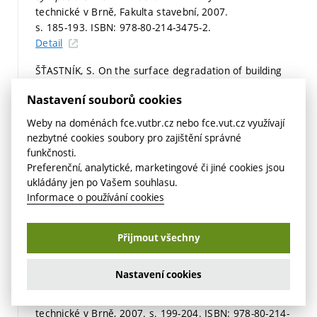
technické v Brně, Fakulta stavební, 2007.
s. 185-193.
ISBN: 978-80-214-3475-2.
Detail
ŠŤASTNÍK, S. On the surface degradation of building
claddings caused by thermal radiation.
WTA Journal,
Nastavení souborů cookies
2007, vol. 2007, iss. 2,
p. 223-238.
ISSN: 1612-0159.
Detail
Weby na doménách fce.vutbr.cz nebo fce.vut.cz využívají
nezbytné cookies soubory pro zajištění správné
TROJAN, A.; ŠŤASTNÍK, S. Analýza tepelných zisků
funkčnosti.
lehkého stavebního objektu z hlediska letní tepelné
Preferenční, analytické, marketingové či jiné cookies jsou
ochrany budov. In
Sborník konference Construmat
ukládány jen po Vašem souhlasu.
2007.
1. Ostrava: Vysoká škola báňská - Technická
Informace o používání cookies
universita Ostrava, 2007.
s. 149-152.
ISBN: 978-80-248-
1536-7.
Přijmout všechny
Detail
STEUER, R.; ŠŤASTNÍK, S. Vliv náhrady části plniva
Nastavení cookies
omítkových směsí alternativními látkami na hodnotu
jejich emisivity. In
Maltoviny 2007.
Brno: Vysoké učení
technické v Brně, 2007.
s. 199-204.
ISBN: 978-80-214-