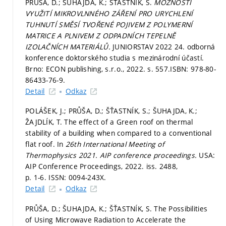
PRŮŠA, D.; ŠUHAJDA, K.; ŠŤASTNÍK, S.
MOŽNOSTI
VYUŽITÍ MIKROVLNNÉHO ZÁŘENÍ PRO URYCHLENÍ
TUHNUTÍ SMĚSÍ TVOŘENÉ POJIVEM Z POLYMERNÍ
MATRICE A PLNIVEM Z ODPADNÍCH TEPELNĚ
IZOLAČNÍCH MATERIÁLŮ.
JUNIORSTAV 2022 24. odborná
konference doktorského studia s mezinárodní účastí.
Brno: ECON publishing, s.r.o., 2022.
s. 557.
ISBN: 978-80-
86433-76-9.
Detail
Odkaz
POLÁŠEK, J.; PRŮŠA, D.; ŠŤASTNÍK, S.; ŠUHAJDA, K.;
ŽAJDLÍK, T. The effect of a Green roof on thermal
stability of a building when compared to a conventional
flat roof. In
26th International Meeting of
Thermophysics 2021.
AIP conference proceedings.
USA:
AIP Conference Proceedings, 2022. iss. 2488,
p. 1-6.
ISSN: 0094-243X.
Detail
Odkaz
PRŮŠA, D.; ŠUHAJDA, K.; ŠŤASTNÍK, S. The Possibilities
of Using Microwave Radiation to Accelerate the