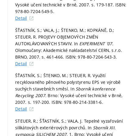
Vysoké učení technické v Brně, 2007.
s. 179-187.
ISBN:
978-80-7204-549-5.
Detail
ŠŤASTNÍK, S.; VALA, J.; ŠTENKO, M.; KOPKÁNĚ, D.;
STEUER, R. PROJEVY OBJEMOVÝCH ZMĚN
AUTOKLÁVOVANÝCH STAVIV. In
EXPERIMENT '07.
Olomoučany: Akademické nakladatelství CERN, s.r.o.
BRNO, 2007.
s. 461-466.
ISBN: 978-80-7204-543-3.
Detail
ŠŤASTNÍK, S.; ŠTENKO, M.; STEUER, R. Využití
recyklovaného pěnového polystyrenu EPS ve výrobě
suchých stavebních směsí. In
Sborník konference
Recycling 2007.
Brno: Vysoké učení technické v Brně,
2007.
s. 197-200.
ISBN: 978-80-214-3381-6.
Detail
STEUER, R.; ŠŤASTNÍK, S.; VALA, J. Tepelné vyzařování
silikátových exteriérových povrchů. In
Sborník XII.
symposia SILICHEM 2007.
1. Brno: Vysoké učení