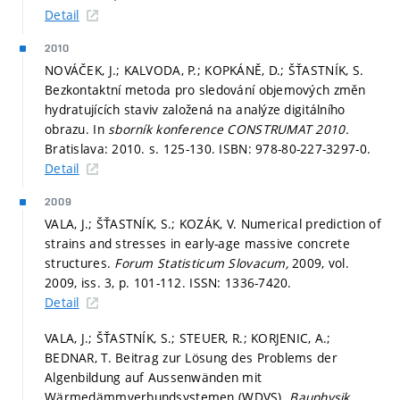
Detail
2010
NOVÁČEK, J.; KALVODA, P.; KOPKÁNĚ, D.; ŠŤASTNÍK, S.
Bezkontaktní metoda pro sledování objemových změn
hydratujících staviv založená na analýze digitálního
obrazu. In
sborník konference CONSTRUMAT 2010.
Bratislava: 2010.
s. 125-130.
ISBN: 978-80-227-3297-0.
Detail
2009
VALA, J.; ŠŤASTNÍK, S.; KOZÁK, V. Numerical prediction of
strains and stresses in early-age massive concrete
structures.
Forum Statisticum Slovacum,
2009, vol.
2009, iss. 3,
p. 101-112.
ISSN: 1336-7420.
Detail
VALA, J.; ŠŤASTNÍK, S.; STEUER, R.; KORJENIC, A.;
BEDNAR, T. Beitrag zur Lösung des Problems der
Algenbildung auf Aussenwänden mit
Wärmedämmverbundsystemen (WDVS).
Bauphysik,