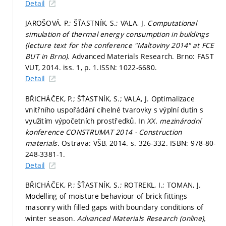
Detail
JAROŠOVÁ, P.; ŠŤASTNÍK, S.; VALA, J.
Computational
simulation of thermal energy consumption in buildings
(lecture text for the conference "Maltoviny 2014" at FCE
BUT in Brno).
Advanced Materials Research. Brno: FAST
VUT, 2014. iss. 1,
p. 1.
ISSN: 1022-6680.
Detail
BŘICHÁČEK, P.; ŠŤASTNÍK, S.; VALA, J. Optimalizace
vnitřního uspořádání cihelné tvarovky s výplní dutin s
využitím výpočetních prostředků. In
XX. mezinárodní
konference CONSTRUMAT 2014 - Construction
materials.
Ostrava: VŠB, 2014.
s. 326-332.
ISBN: 978-80-
248-3381-1.
Detail
BŘICHÁČEK, P.; ŠŤASTNÍK, S.; ROTREKL, I.; TOMAN, J.
Modelling of moisture behaviour of brick fittings
masonry with filled gaps with boundary conditions of
winter season.
Advanced Materials Research (online),