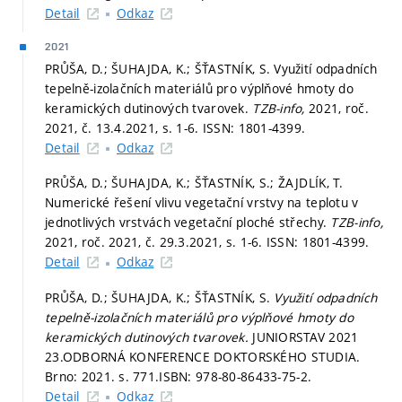
Detail
Odkaz
2021
PRŮŠA, D.; ŠUHAJDA, K.; ŠŤASTNÍK, S. Využití odpadních
tepelně-izolačních materiálů pro výplňové hmoty do
keramických dutinových tvarovek.
TZB-info,
2021, roč.
2021, č. 13.4.2021,
s. 1-6.
ISSN: 1801-4399.
Detail
Odkaz
PRŮŠA, D.; ŠUHAJDA, K.; ŠŤASTNÍK, S.; ŽAJDLÍK, T.
Numerické řešení vlivu vegetační vrstvy na teplotu v
jednotlivých vrstvách vegetační ploché střechy.
TZB-info,
2021, roč. 2021, č. 29.3.2021,
s. 1-6.
ISSN: 1801-4399.
Detail
Odkaz
PRŮŠA, D.; ŠUHAJDA, K.; ŠŤASTNÍK, S.
Využití odpadních
tepelně-izolačních materiálů pro výplňové hmoty do
keramických dutinových tvarovek.
JUNIORSTAV 2021
23.ODBORNÁ KONFERENCE DOKTORSKÉHO STUDIA.
Brno: 2021.
s. 771.
ISBN: 978-80-86433-75-2.
Detail
Odkaz