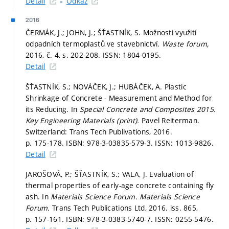
Detail
Odkaz
2016
ČERMÁK, J.; JOHN, J.; ŠŤASTNÍK, S. Možnosti využití
odpadních termoplastů ve stavebnictví.
Waste forum,
2016, č. 4,
s. 202-208.
ISSN: 1804-0195.
Detail
ŠŤASTNÍK, S.; NOVÁČEK, J.; HUBÁČEK, A. Plastic
Shrinkage of Concrete - Measurement and Method for
its Reducing. In
Special Concrete and Composites 2015.
Key Engineering Materials (print).
Pavel Reiterman.
Switzerland: Trans Tech Publivations, 2016.
p. 175-178.
ISBN: 978-3-03835-579-3. ISSN: 1013-9826.
Detail
JAROŠOVÁ, P.; ŠŤASTNÍK, S.; VALA, J. Evaluation of
thermal properties of early-age concrete containing fly
ash. In
Materials Science Forum.
Materials Science
Forum.
Trans Tech Publications Ltd, 2016. iss. 865,
p. 157-161.
ISBN: 978-3-0383-5740-7. ISSN: 0255-5476.