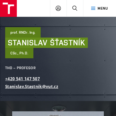
FAST
PŘIHLÁSIT
HLEDAT
MENU
VUT
SE
Brno
prof. RNDr. Ing.
STANISLAV
ŠŤASTNÍK
CSc., Ph.D.
THD – PROFESOR
+420
541
147
507
Stanislav.Stastnik@vut.cz