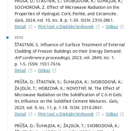
PRŮŠA, D.; ŠŤASTNÍK, S.; SVOBODOVÁ, K.; ŠUHAJDA, K.;
SOCHOROVÁ, Z. Effect of Microwave Radiation on the
Properties of Hydrogel, Cork, Perlite, and Ceramsite.
Gels,
2024, vol. 10, iss. 8,
p. 1-20.
ISSN: 2310-2861.
Detail
Plný text v Digitální knihovně
Odkaz
2023
ŠŤASTNÍK, S. Influence of Surface Treatment of External
Cladding of Freezer Buildings on their Energy Demand.
AIP conference proceedings,
2023, vol. 2849, iss. 1,
p. 1-5.
ISSN: 1551-7616.
Detail
Odkaz
PRŮŠA, D.; ŠŤASTNÍK, S.; ŠUHAJDA, K.; SVOBODOVÁ, K.;
ŽAJDLÍK, T.; HOBZOVÁ, K.; NOVOTNÝ, M. The Effect of
Microwave Radiation on the Solidification of C-S-H Gels:
Its Influence on the Solidified Cement Mixtures.
Gels,
2023, vol. 9, iss. 11,
p. 1-18.
ISSN: 2310-2861.
Detail
Plný text v Digitální knihovně
Odkaz
PRŮŠA, D.; ŠUHAJDA, K.; ŽAJDLÍK, T.; SVOBODOVÁ, K.;