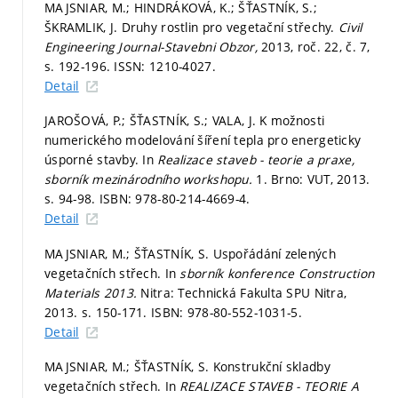
MAJSNIAR, M.; HINDRÁKOVÁ, K.; ŠŤASTNÍK, S.;
ŠKRAMLIK, J. Druhy rostlin pro vegetační střechy.
Civil
Engineering Journal-Stavebni Obzor,
2013, roč. 22, č. 7,
s. 192-196.
ISSN: 1210-4027.
Detail
JAROŠOVÁ, P.; ŠŤASTNÍK, S.; VALA, J. K možnosti
numerického modelování šíření tepla pro energeticky
úsporné stavby. In
Realizace staveb - teorie a praxe,
sborník mezinárodního workshopu.
1. Brno: VUT, 2013.
s. 94-98.
ISBN: 978-80-214-4669-4.
Detail
MAJSNIAR, M.; ŠŤASTNÍK, S. Uspořádání zelených
vegetačních střech. In
sborník konference Construction
Materials 2013.
Nitra: Technická Fakulta SPU Nitra,
2013.
s. 150-171.
ISBN: 978-80-552-1031-5.
Detail
MAJSNIAR, M.; ŠŤASTNÍK, S. Konstrukční skladby
vegetačních střech. In
REALIZACE STAVEB - TEORIE A