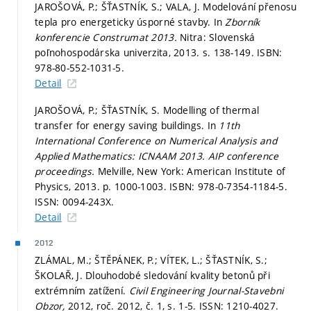
JAROŠOVÁ, P.; ŠŤASTNÍK, S.; VALA, J. Modelování přenosu
tepla pro energeticky úsporné stavby. In
Zborník
konferencie Construmat 2013.
Nitra: Slovenská
poľnohospodárska univerzita, 2013.
s. 138-149.
ISBN:
978-80-552-1031-5.
Detail
JAROŠOVÁ, P.; ŠŤASTNÍK, S. Modelling of thermal
transfer for energy saving buildings. In
11th
International Conference on Numerical Analysis and
Applied Mathematics: ICNAAM 2013.
AIP conference
proceedings.
Melville, New York: American Institute of
Physics, 2013.
p. 1000-1003.
ISBN: 978-0-7354-1184-5.
ISSN: 0094-243X.
Detail
2012
ZLÁMAL, M.; ŠTĚPÁNEK, P.; VÍTEK, L.; ŠŤASTNÍK, S.;
ŠKOLAŘ, J. Dlouhodobé sledování kvality betonů při
extrémním zatížení.
Civil Engineering Journal-Stavebni
Obzor,
2012, roč. 2012, č. 1,
s. 1-5.
ISSN: 1210-4027.