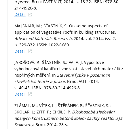
a praxe.
Brno: FAST VUT, 2014.
s. 18-22.
ISBN: 978-80-
214-4926-8.
Detail
MAJSNIAR, M.; ŠŤASTNÍK, S. On some aspects of
application of vegetative roofs in building structures.
Advanced Materials Research,
2014, vol. 2014, iss. 2,
p. 329-332.
ISSN: 1022-6680.
Detail
JAROŠOVÁ, P.; ŠŤASTNÍK, S.; VALA, J. Výpočtové
vyhodnocování kapilární vodivosti stavebních materiálů z
nepřímých měření. In
Stavební fyzika v pozemním
stavitelství: teorie a praxe.
Brno: VUT, 2014.
s. 40-45.
ISBN: 978-80-214-4926-8.
Detail
ZLÁMAL, M.; VÍTEK, L.; ŠTĚPÁNEK, P.; ŠŤASTNÍK, S.;
ŠKOLAŘ, J.; ŽÍTT, P.; CIKRLE, P.
Dlouhodobé sledování
nosných konstrukčních betonů kolem šachty reaktoru JE
Dukovany.
Brno: 2014. 28 s.