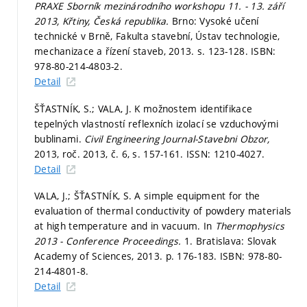
PRAXE Sborník mezinárodního workshopu 11. - 13. září
2013, Křtiny, Česká republika.
Brno: Vysoké učení
technické v Brně, Fakulta stavební, Ústav technologie,
mechanizace a řízení staveb, 2013.
s. 123-128.
ISBN:
978-80-214-4803-2.
Detail
ŠŤASTNÍK, S.; VALA, J. K možnostem identifikace
tepelných vlastností reflexních izolací se vzduchovými
bublinami.
Civil Engineering Journal-Stavebni Obzor,
2013, roč. 2013, č. 6,
s. 157-161.
ISSN: 1210-4027.
Detail
VALA, J.; ŠŤASTNÍK, S. A simple equipment for the
evaluation of thermal conductivity of powdery materials
at high temperature and in vacuum. In
Thermophysics
2013 - Conference Proceedings.
1. Bratislava: Slovak
Academy of Sciences, 2013.
p. 176-183.
ISBN: 978-80-
214-4801-8.
Detail