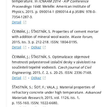
temperature. In
ICNAAM 2014 - AIP Conference
Proceedings 1648.
Melville: American Institute of
Physics, 2015.
p. 090014-1 (090014-4 p.)
ISBN: 978-0-
7354-1287-3.
Detail
ČERMÁK, J.; ŠŤASTNÍK, S. Properties of cement mortar
with addition of mineral wool waste.
Waste forum,
2015, iss. 3,
p. 212-218.
ISSN: 1804-0195.
Detail
Odkaz
ČERMÁK, J.; ŠŤASTNÍK, S. Optimalizace objemové
hmotnosti polyesterové izolační desky v závislosti na
součiniteli tepelné vodivosti.
Czech Journal of Civil
Engineering,
2015, č. 2,
s. 20-25.
ISSN: 2336-7148.
Detail
Odkaz
ŠŤASTNÍK, S.; ŠOT, F.; VALA, J. Material properties of
refractory concrete under high temperature.
Advanced
Materials Research,
2015, vol. 1126, iss. 1,
p. 155-160.
ISSN: 1022-6680.