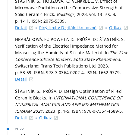
ŠŤASTNÍK, S.; HOBZOVÁ, K.; VENKRBEC, V. Effect of
Microwave Radiation on the Compressive Strength of
Solid Ceramic Brick.
Buildings,
2023, vol. 13, iss. 4,
p. 1-11.
ISSN: 2075-5309.
Detail
Plný text v Digitální knihovně
Odkaz
HRABÁLKOVÁ, E.; POWETZ, D.; PRŮŠA, D.; ŠŤASTNÍK, S.
Verification of the Electrical Impedance Method for
Measuring the Humidity of Silicate Material. In
The 21st
Conference Silicate Binders.
Solid State Phenomena.
Switzerland: Trans Tech Publications Ltd, 2023.
p. 53-59.
ISBN: 978-3-0364-0202-4. ISSN: 1662-9779.
Detail
ŠŤASTNÍK, S.; PRŮŠA, D. Design Optimization of Filled
Ceramic Blocks. In
INTERNATIONAL CONFERENCE OF
NUMERICAL ANALYSIS AND APPLIED MATHEMATICS
ICNAAM 2021.
2023.
p. 1-5.
ISBN: 978-0-7354-4589-5.
Detail
Odkaz
2022