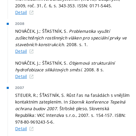
2009, roč. 31, č. 6,
s. 343-353.
ISSN: 0171-5445.
Detail
2008
NOVÁČEK, J.; ŠŤASTNÍK, S.
Problematika využití
zušlechtěných rostlinných vláken pro speciální prvky ve
stavebních konstrukcích.
2008.
s. 1.
Detail
NOVÁČEK, J.; ŠŤASTNÍK, S.
Objemová strukturální
hydrofobizace silikátových směsí.
2008. 8 s.
Detail
2007
STEUER, R.; ŠŤASTNÍK, S. Růst řas na fasádách s vnějším
kontaktním zateplením. In
Sborník konference Tepelná
ochrana budov 2007.
Štrbské pleso, Slovenská
Republika: VKC Intenzíva s.r.o., 2007.
s. 154-157.
ISBN:
978-80-969243-5-6.
Detail