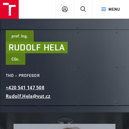
FAST
PŘIHLÁSIT
HLEDAT
MENU
VUT
SE
Brno
prof. Ing.
RUDOLF
HELA
CSc.
THD – PROFESOR
+420
541
147
508
Rudolf.Hela@vut.cz