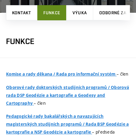
KONTAKT
FUNKCE
VÝUKA
ODBORNÉ ZAMĚŘ
FUNKCE
– člen
Komise a rady děkana
/
Rada pro informační systém
Oborové rady doktorských studijních programů​
/
Oborová
rada DSP Geodézie a kartografie a Geodesy and
– člen
Cartography
Pedagogické rady bakalářských a navazujících
magisterských studijních programů
/
Rada BSP Geodézie a
– předseda
kartografie a NSP Geodézie a kartografie