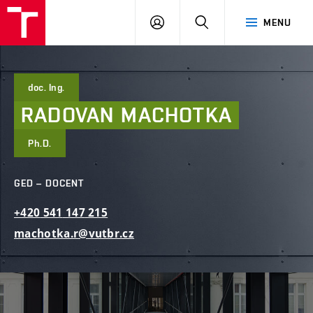
FAST
PŘIHLÁSIT
HLEDAT
MENU
VUT
SE
Brno
doc. Ing.
RADOVAN
MACHOTKA
Ph.D.
GED – DOCENT
+420
541
147
215
machotka.r@vutbr.cz