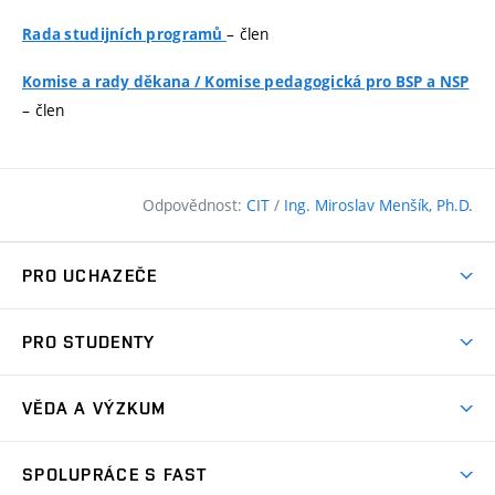
– člen
Rada studijních programů
Komise a rady děkana
/
Komise pedagogická pro BSP a NSP
– člen
Odpovědnost:
CIT
/
Ing. Miroslav Menšík, Ph.D.
PRO UCHAZEČE
Pojďte na FAST
PRO STUDENTY
Nabídka programů
Časový plán studia
Přijímačky
VĚDA A VÝZKUM
Studijní programy
Zápisy
Úspěchy
Předměty
SPOLUPRÁCE S FAST
(externí
Ambasadoři pro prváky
Licence a patenty