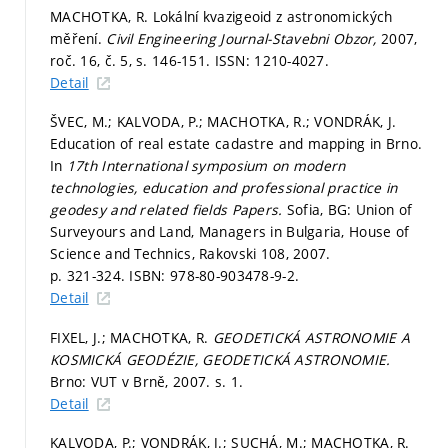
MACHOTKA, R. Lokální kvazigeoid z astronomických
měření.
Civil Engineering Journal-Stavebni Obzor,
2007,
roč. 16, č. 5,
s. 146-151.
ISSN: 1210-4027.
Detail
ŠVEC, M.; KALVODA, P.; MACHOTKA, R.; VONDRÁK, J.
Education of real estate cadastre and mapping in Brno.
In
17th International symposium on modern
technologies, education and professional practice in
geodesy and related fields Papers.
Sofia, BG: Union of
Surveyours and Land, Managers in Bulgaria, House of
Science and Technics, Rakovski 108, 2007.
p. 321-324.
ISBN: 978-80-903478-9-2.
Detail
FIXEL, J.; MACHOTKA, R.
GEODETICKÁ ASTRONOMIE A
KOSMICKÁ GEODÉZIE, GEODETICKÁ ASTRONOMIE.
Brno: VUT v Brně, 2007.
s. 1.
Detail
KALVODA, P.; VONDRÁK, J.; SUCHÁ, M.; MACHOTKA, R.