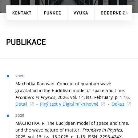
KONTAKT
FUNKCE
VÝUKA
ODBORNÉ ZAMĚŘ
PUBLIKACE
2026
Machotka Radovan. Concept of quantum wave
gravitation in the Euclidean model of space and time.
Frontiers in Physics,
2026, vol. 14, iss. February,
p. 1-16.
Detail
Plný text v Digitální knihovně
Odkaz
2025
MACHOTKA, R. The Euclidean model of space and time,
and the wave nature of matter.
Frontiers in Physics,
2025, vol. 13, iss. 13-2025,
p. 1-13.
ISSN: 2296-424X.