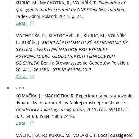
KURUC, M.; MACHOTKA, R.; VOLAŘÍK, T.
Evaluation of
quasigeoid model created by GNSS/levelling method.
Ladek-Zdrój, Poland: 2014.
p. 21.
Detail
MACHOTKA, R.; KRATOCHVÍL, R.; KURUC, M.; VOLAŘÍK,
T.; JURČÍK, J.
MOBILNÍ AUTOMATICKÝ ASTRONOMICKÝ
SYSTÉM - EFEKTIVNÍ NÁSTROJ PRO VÝPOČET
ASTRONOMICKO GEODETICKÝCH TÍŽNICOVÝCH
ODCHYLEK.
Berlín: Stowarzyszenie Geodetów Polskich,
2014.
s. 26.
ISBN: 978-83-61576-29-7.
Detail
2013
KOMAČKA, J.; MACHOTKA, R. Experimentálne stanovenie
dynamických parametrov ľahkej mostnej konštrukcie.
Geodetický a kartografický obzor,
2013, roč. 59/101, č.
3,
s. 54-60.
ISSN: 1805-7446.
Detail
MACHOTKA, R.; KURUC, M.; VOLAŘÍK, T. Local quasigeoid