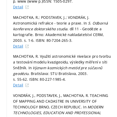
p. www (www p.)
ISSN: 1505-0297.
Detail
MACHOTKA, R.; PODSTAVEK, J.; VONDRÁK, J.
Astronomická refrakce - teorie a praxe. In
5. Odborná
konference doktorského studia.
díl 11 - Geodézie a
kartografie. Brno: Akademické nakladatelství CERM,
2003.
s. 1-6.
ISBN: 80-7204-265-3.
Detail
MACHOTKA, R. Využití astronomické nivelace pro tvorbu
a testování modelu kvazigeoidu, výsledky měření v síti
Sněžník. In
Význam kozmických metód pre súčasnů
geodéziu.
Bratislava: STU Bratislava, 2003.
s. 55-62.
ISBN: 80-227-1985-4.
Detail
VONDRÁK, J., PODSTAVEK, J., MACHOTKA, R. TEACHING
OF MAPPING AND CADASTRE IN UNIVERSITY OF
TECHNOLOGY BRNO, CZECH REPUBLIC. In
MODERN
TECHNOLOGIES, EDUCATION AND PROFESSIONAL