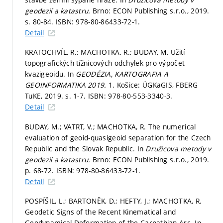
geodezií a katastru.
Brno: ECON Publishing s.r.o., 2019.
s. 80-84.
ISBN: 978-80-86433-72-1.
Detail
KRATOCHVÍL, R.; MACHOTKA, R.; BUDAY, M. Užití
topografických tížnicových odchylek pro výpočet
kvazigeoidu. In
GEODÉZIA, KARTOGRAFIA A
GEOINFORMATIKA 2019.
1. Košice: ÚGKaGIS, FBERG
TuKE, 2019.
s. 1-7.
ISBN: 978-80-553-3340-3.
Detail
BUDAY, M.; VATRT, V.; MACHOTKA, R. The numerical
evaluation of geoid-quasigeoid separation for the Czech
Republic and the Slovak Republic. In
Družicova metody v
geodezií a katastru.
Brno: ECON Publishing s.r.o., 2019.
p. 68-72.
ISBN: 978-80-86433-72-1.
Detail
POSPÍŠIL, L.; BARTONĚK, D.; HEFTY, J.; MACHOTKA, R.
Geodetic Signs of the Recent Kinematical and
Geodynamical Deformation of the Carpathian Arc. In