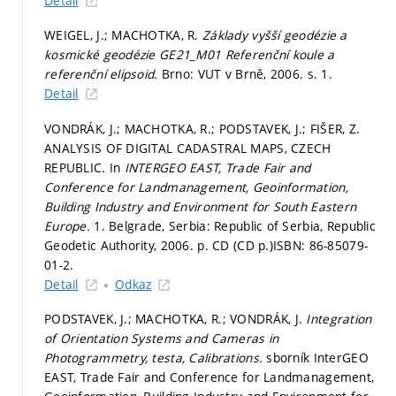
Detail
WEIGEL, J.; MACHOTKA, R.
Základy vyšší geodézie a
kosmické geodézie GE21_M01 Referenční koule a
referenční elipsoid.
Brno: VUT v Brně, 2006.
s. 1.
Detail
VONDRÁK, J.; MACHOTKA, R.; PODSTAVEK, J.; FIŠER, Z.
ANALYSIS OF DIGITAL CADASTRAL MAPS, CZECH
REPUBLIC. In
INTERGEO EAST, Trade Fair and
Conference for Landmanagement, Geoinformation,
Building Industry and Environment for South Eastern
Europe.
1. Belgrade, Serbia: Republic of Serbia, Republic
Geodetic Authority, 2006.
p. CD (CD p.)
ISBN: 86-85079-
01-2.
Detail
Odkaz
PODSTAVEK, J.; MACHOTKA, R.; VONDRÁK, J.
Integration
of Orientation Systems and Cameras in
Photogrammetry, testa, Calibrations.
sborník InterGEO
EAST, Trade Fair and Conference for Landmanagement,