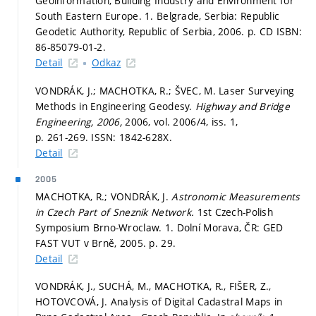
Geoinformation, Building Industry and Environment for
South Eastern Europe. 1. Belgrade, Serbia: Republic
Geodetic Authority, Republic of Serbia, 2006.
p. CD
ISBN:
86-85079-01-2.
Detail
Odkaz
VONDRÁK, J.; MACHOTKA, R.; ŠVEC, M. Laser Surveying
Methods in Engineering Geodesy.
Highway and Bridge
Engineering, 2006,
2006, vol. 2006/4, iss. 1,
p. 261-269.
ISSN: 1842-628X.
Detail
2005
MACHOTKA, R.; VONDRÁK, J.
Astronomic Measurements
in Czech Part of Sneznik Network.
1st Czech-Polish
Symposium Brno-Wroclaw. 1. Dolní Morava, ČR: GED
FAST VUT v Brně, 2005.
p. 29.
Detail
VONDRÁK, J., SUCHÁ, M., MACHOTKA, R., FIŠER, Z.,
HOTOVCOVÁ, J. Analysis of Digital Cadastral Maps in