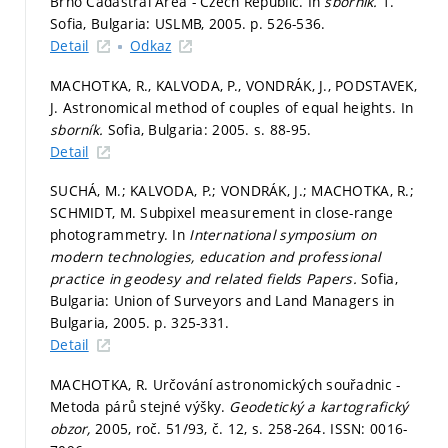
Brno Cadastral Area - Czech Republic. In
sborník.
1.
Sofia, Bulgaria: USLMB, 2005.
p. 526-536.
Detail
Odkaz
MACHOTKA, R., KALVODA, P., VONDRÁK, J., PODSTAVEK,
J. Astronomical method of couples of equal heights. In
sborník.
Sofia, Bulgaria: 2005.
s. 88-95.
Detail
SUCHÁ, M.; KALVODA, P.; VONDRÁK, J.; MACHOTKA, R.;
SCHMIDT, M. Subpixel measurement in close-range
photogrammetry. In
International symposium on
modern technologies, education and professional
practice in geodesy and related fields Papers.
Sofia,
Bulgaria: Union of Surveyors and Land Managers in
Bulgaria, 2005.
p. 325-331.
Detail
MACHOTKA, R. Určování astronomických souřadnic -
Metoda párů stejné výšky.
Geodetický a kartografický
obzor,
2005, roč. 51/93, č. 12,
s. 258-264.
ISSN: 0016-