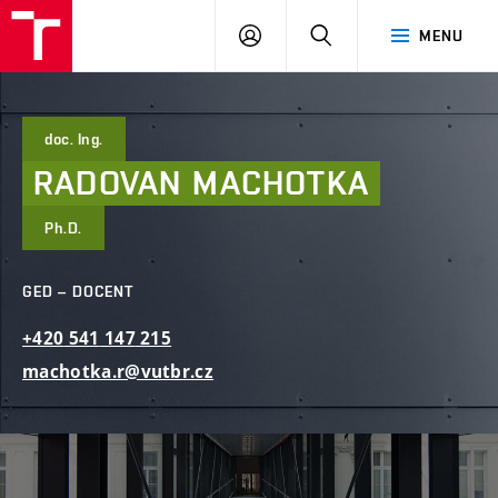
FAST
PŘIHLÁSIT
HLEDAT
MENU
VUT
SE
Brno
doc. Ing.
RADOVAN
MACHOTKA
Ph.D.
GED – DOCENT
+420
541
147
215
machotka.r@vutbr.cz