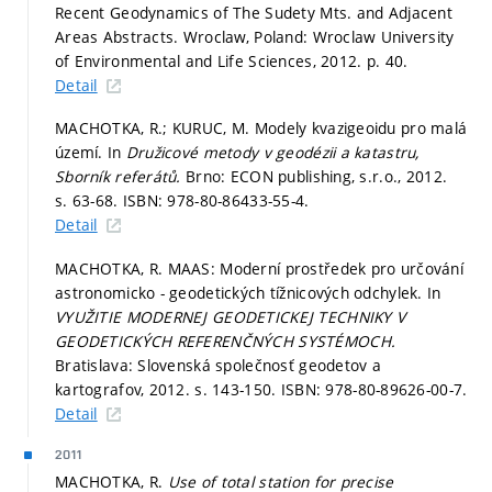
Recent Geodynamics of The Sudety Mts. and Adjacent
Areas Abstracts. Wroclaw, Poland: Wroclaw University
of Environmental and Life Sciences, 2012.
p. 40.
Detail
MACHOTKA, R.; KURUC, M. Modely kvazigeoidu pro malá
území. In
Družicové metody v geodézii a katastru,
Sborník referátů.
Brno: ECON publishing, s.r.o., 2012.
s. 63-68.
ISBN: 978-80-86433-55-4.
Detail
MACHOTKA, R. MAAS: Moderní prostředek pro určování
astronomicko - geodetických tížnicových odchylek. In
VYUŽITIE MODERNEJ GEODETICKEJ TECHNIKY V
GEODETICKÝCH REFERENČNÝCH SYSTÉMOCH.
Bratislava: Slovenská společnosť geodetov a
kartografov, 2012.
s. 143-150.
ISBN: 978-80-89626-00-7.
Detail
2011
MACHOTKA, R.
Use of total station for precise