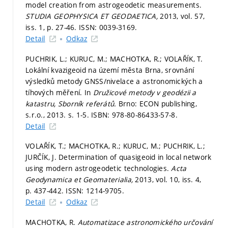
model creation from astrogeodetic measurements.
STUDIA GEOPHYSICA ET GEODAETICA,
2013, vol. 57,
iss. 1,
p. 27-46.
ISSN: 0039-3169.
Detail
Odkaz
PUCHRIK, L.; KURUC, M.; MACHOTKA, R.; VOLAŘÍK, T.
Lokální kvazigeoid na území města Brna, srovnání
výsledků metody GNSS/nivelace a astronomických a
tíhových měření. In
Družicové metody v geodézii a
katastru, Sborník referátů.
Brno: ECON publishing,
s.r.o., 2013.
s. 1-5.
ISBN: 978-80-86433-57-8.
Detail
VOLAŘÍK, T.; MACHOTKA, R.; KURUC, M.; PUCHRIK, L.;
JURČÍK, J. Determination of quasigeoid in local network
using modern astrogeodetic technologies.
Acta
Geodynamica et Geomaterialia,
2013, vol. 10, iss. 4,
p. 437-442.
ISSN: 1214-9705.
Detail
Odkaz
MACHOTKA, R.
Automatizace astronomického určování