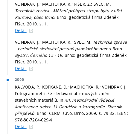
VONDRÁK, J.; MACHOTKA, R.; FIŠER, Z.; ŠVEC, M.
Technická zpráva - Měření průhybu stropu bytu v ulici
Kunzova, obec Brno.
Brno: geodetická firma Zdeněk
Fišer, 2010.
s. 1.
Detail
VONDRÁK, J.; MACHOTKA, R.; ŠVEC, M.
Technická zpráva
- periodické sledování posunů panelového domu Brno
Bystrc, Černého 15 - 19.
Brno: geodetická firma Zdeněk
Fišer, 2010.
s. 1.
Detail
2009
KALVODA, P.; KOPKÁNĚ, D.; MACHOTKA, R.; VONDRÁK, J.
Fotogrammetrické sledování objemových změn
stavebních materiálů. In
XII. mezinárodní vědecké
konference, sekce 11 Geodézie a kartografie, Sborník
příspěvků.
Brno: CERM, s.r.o. Brno, 2009.
s. 79-82.
ISBN:
978-80-7204-629-4.
Detail