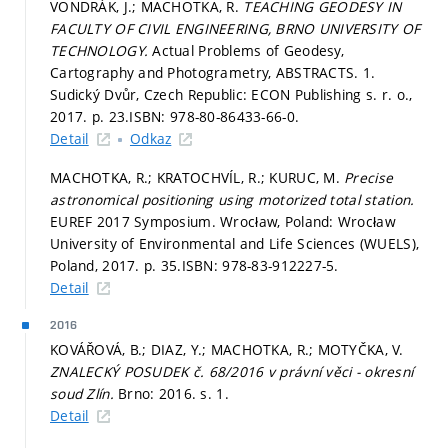
VONDRÁK, J.; MACHOTKA, R.
TEACHING GEODESY IN
FACULTY OF CIVIL ENGINEERING, BRNO UNIVERSITY OF
TECHNOLOGY.
Actual Problems of Geodesy,
Cartography and Photogrametry, ABSTRACTS. 1.
Sudický Dvůr, Czech Republic: ECON Publishing s. r. o.,
2017.
p. 23.
ISBN: 978-80-86433-66-0.
Detail
Odkaz
MACHOTKA, R.; KRATOCHVÍL, R.; KURUC, M.
Precise
astronomical positioning using motorized total station.
EUREF 2017 Symposium. Wrocław, Poland: Wrocław
University of Environmental and Life Sciences (WUELS),
Poland, 2017.
p. 35.
ISBN: 978-83-912227-5.
Detail
2016
KOVÁŘOVÁ, B.; DIAZ, Y.; MACHOTKA, R.; MOTYČKA, V.
ZNALECKÝ POSUDEK č. 68/2016 v právní věci - okresní
soud Zlín.
Brno: 2016.
s. 1.
Detail