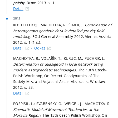
polohy.
Brno: 2013.
s. 1.
Detail
2012
KOSTELECKY,J., MACHOTKA, R., ŠIMEK, J.
Combination of
heterogenous geodetic data in detailed gravity field
modelling.
EGU General Assembly 2012, Vienna, Austria:
2012.
s. 1 (1 s.).
Detail
Odkaz
MACHOTKA, R.; VOLAŘÍK, T.; KURUC, M.; PUCHRIK, L.
Determination of quasigeoid in local network using
modern astrogeodetic technologies.
The 13th Czech-
Polish Workshop, On Recent Geodynamics of The
Sudety Mts. and Adjacent Areas Abstracts. Wroclaw:
2012.
s. 53.
Detail
POSPÍŠIL, L.; ŠVÁBENSKÝ, O.; WEIGEL, J.; MACHOTKA, R.
Kinematic Model of Movement Tendencies at the
Moravia Region.
The 13th Czech-Polish Workshop, On