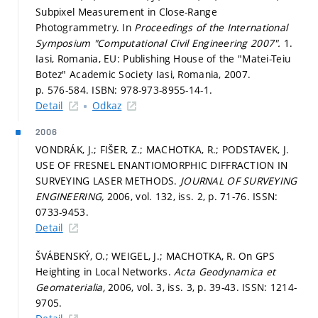
Subpixel Measurement in Close-Range
Photogrammetry. In
Proceedings of the International
Symposium "Computational Civil Engineering 2007".
1.
Iasi, Romania, EU: Publishing House of the "Matei-Teiu
Botez" Academic Society Iasi, Romania, 2007.
p. 576-584.
ISBN: 978-973-8955-14-1.
Detail
Odkaz
2006
VONDRÁK, J.; FIŠER, Z.; MACHOTKA, R.; PODSTAVEK, J.
USE OF FRESNEL ENANTIOMORPHIC DIFFRACTION IN
SURVEYING LASER METHODS.
JOURNAL OF SURVEYING
ENGINEERING,
2006, vol. 132, iss. 2,
p. 71-76.
ISSN:
0733-9453.
Detail
ŠVÁBENSKÝ, O.; WEIGEL, J.; MACHOTKA, R. On GPS
Heighting in Local Networks.
Acta Geodynamica et
Geomaterialia,
2006, vol. 3, iss. 3,
p. 39-43.
ISSN: 1214-
9705.