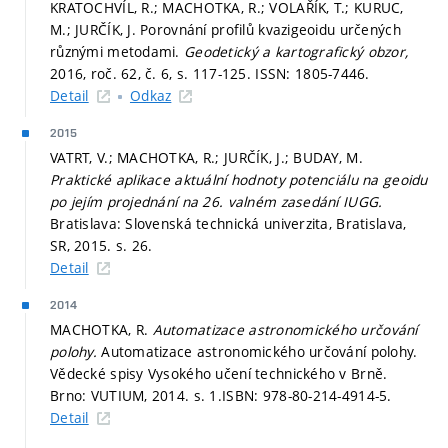
KRATOCHVÍL, R.; MACHOTKA, R.; VOLAŘÍK, T.; KURUC,
M.; JURČÍK, J. Porovnání profilů kvazigeoidu určených
různými metodami.
Geodetický a kartografický obzor,
2016, roč. 62, č. 6,
s. 117-125.
ISSN: 1805-7446.
Detail
Odkaz
2015
VATRT, V.; MACHOTKA, R.; JURČÍK, J.; BUDAY, M.
Praktické aplikace aktuální hodnoty potenciálu na geoidu
po jejím projednání na 26. valném zasedání IUGG.
Bratislava: Slovenská technická univerzita, Bratislava,
SR, 2015.
s. 26.
Detail
2014
MACHOTKA, R.
Automatizace astronomického určování
polohy.
Automatizace astronomického určování polohy.
Vědecké spisy Vysokého učení technického v Brně.
Brno: VUTIUM, 2014.
s. 1.
ISBN: 978-80-214-4914-5.
Detail