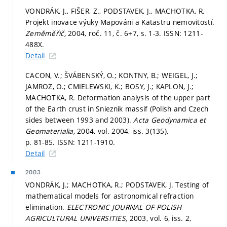
VONDRÁK, J., FIŠER, Z., PODSTAVEK, J., MACHOTKA, R.
Projekt inovace výuky Mapováni a Katastru nemovitostí.
Zeměměřič,
2004, roč. 11, č. 6+7,
s. 1-3.
ISSN: 1211-
488X.
Detail
CACON, V.; ŠVÁBENSKÝ, O.; KONTNY, B.; WEIGEL, J.;
JAMROZ, O.; CMIELEWSKI, K.; BOSY, J.; KAPLON, J.;
MACHOTKA, R. Deformation analysis of the upper part
of the Earth crust in Snieznik massif (Polish and Czech
sides between 1993 and 2003).
Acta Geodynamica et
Geomaterialia,
2004, vol. 2004, iss. 3(135),
p. 81-85.
ISSN: 1211-1910.
Detail
2003
VONDRÁK, J.; MACHOTKA, R.; PODSTAVEK, J. Testing of
mathematical models for astronomical refraction
elimination.
ELECTRONIC JOURNAL OF POLISH
AGRICULTURAL UNIVERSITIES,
2003, vol. 6, iss. 2,