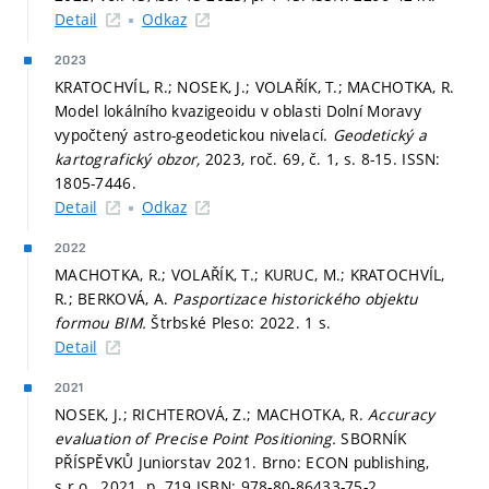
Detail
Odkaz
2023
KRATOCHVÍL, R.; NOSEK, J.; VOLAŘÍK, T.; MACHOTKA, R.
Model lokálního kvazigeoidu v oblasti Dolní Moravy
vypočtený astro-geodetickou nivelací.
Geodetický a
kartografický obzor,
2023, roč. 69, č. 1,
s. 8-15.
ISSN:
1805-7446.
Detail
Odkaz
2022
MACHOTKA, R.; VOLAŘÍK, T.; KURUC, M.; KRATOCHVÍL,
R.; BERKOVÁ, A.
Pasportizace historického objektu
formou BIM.
Štrbské Pleso: 2022. 1 s.
Detail
2021
NOSEK, J.; RICHTEROVÁ, Z.; MACHOTKA, R.
Accuracy
evaluation of Precise Point Positioning.
SBORNÍK
PŘÍSPĚVKŮ Juniorstav 2021. Brno: ECON publishing,
s.r.o., 2021.
p. 719.
ISBN: 978-80-86433-75-2.