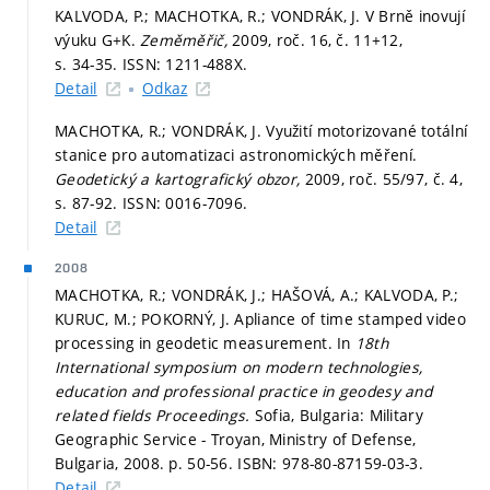
KALVODA, P.; MACHOTKA, R.; VONDRÁK, J. V Brně inovují
výuku G+K.
Zeměměřič,
2009, roč. 16, č. 11+12,
s. 34-35.
ISSN: 1211-488X.
Detail
Odkaz
MACHOTKA, R.; VONDRÁK, J. Využití motorizované totální
stanice pro automatizaci astronomických měření.
Geodetický a kartografický obzor,
2009, roč. 55/97, č. 4,
s. 87-92.
ISSN: 0016-7096.
Detail
2008
MACHOTKA, R.; VONDRÁK, J.; HAŠOVÁ, A.; KALVODA, P.;
KURUC, M.; POKORNÝ, J. Apliance of time stamped video
processing in geodetic measurement. In
18th
International symposium on modern technologies,
education and professional practice in geodesy and
related fields Proceedings.
Sofia, Bulgaria: Military
Geographic Service - Troyan, Ministry of Defense,
Bulgaria, 2008.
p. 50-56.
ISBN: 978-80-87159-03-3.
Detail