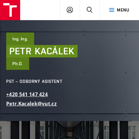
FAST
PŘIHLÁSIT
HLEDAT
MENU
VUT
SE
Brno
Ing. Ing.
PETR
KACÁLEK
Ph.D.
PST – ODBORNÝ ASISTENT
+420
541
147
424
Petr.Kacalek@vut.cz