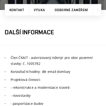
KONTAKT
VÝUKA
ODBORNÉ ZAMĚŘENÍ
PRO
DALŠÍ INFORMACE
Člen ČKAIT - autorizovaný inženýr pro obor pozemní
stavby: č. 1005782
Konzultační hodiny: dle email domluvy
Projektová činnost:
- rekonstrukce a modernizace staveb
- novostavby
- pasportizace budov