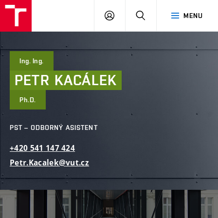
FAST
PŘIHLÁSIT
HLEDAT
MENU
VUT
SE
Brno
Ing. Ing.
PETR
KACÁLEK
Ph.D.
PST – ODBORNÝ ASISTENT
+420
541
147
424
Petr.Kacalek@vut.cz