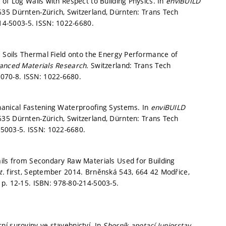
of Log Walls with Respect to Building Physics. In
enviBUILD
635 Dürnten-Zürich, Switzerland, Dürnten: Trans Tech
14-5003-5. ISSN: 1022-6680.
e Soils Thermal Field onto the Energy Performance of
anced Materials Research.
Switzerland: Trans Tech
070-8. ISSN: 1022-6680.
hanical Fastening Waterproofing Systems. In
enviBUILD
635 Dürnten-Zürich, Switzerland, Dürnten: Trans Tech
-5003-5. ISSN: 1022-6680.
ails from Secondary Raw Materials Used for Building
t.
first, September 2014. Brněnská 543, 664 42 Modřice,
.
p. 12-15.
ISBN: 978-80-214-5003-5.
í suroviny ve stavebnictví. In
Sborník anotací Juniorstav