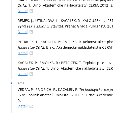
2012.
1. Brno: Akademické nakladatelství CERM, 2012.
s
Detail
REMEŠ, J.; UTÍKALOVÁ, I.; KACÁLEK, P.; KALOUSEK, L.; PE
vyhlášek a zákonů.
Stavitel. Praha: Grada Publishing, 20
Detail
PETŘÍČEK, T.; KACÁLEK, P.; SMOLKA, R. Rekonstrukce plo
Juniorstav 2012.
Brno: Akademické nakladatelství CERM
Detail
KACÁLEK, P.; SMOLKA, R.; PETŘÍČEK, T. Teplotní pole ob
Juniorstav 2012.
1. Brno: Akademické nakladatelství CE
Detail
2011
VEDRA, P.; FRIDRICH, P.; KACÁLEK, P.
Technologická paspo
TUV.
Sborník anotací Juniorstav 2011. 1. Brno: Akademi
0.
Detail