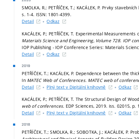
2020
SMOLKA, R.; PETŘÍČEK, T.; KACÁLEK, P. Prvky stavebních 
s. 1-4.
ISSN: 1801-4399.
Detail
Odkaz
KACÁLEK, P.; PETŘÍČEK, T. Experimental Measurements o
Materials Science and Engineering, Volume 728.
IOP con
IOP Publishing - IOP Conference Series: Materials Scien
Detail
Odkaz
2019
PETŘÍČEK, T.; KACÁLEK, P. Dependence between the thick
In
MATEC Web of Conferences.
MATEC web of conferen
Detail
Plný text v Digitální knihovně
Odkaz
KACÁLEK, P.; PETŘÍČEK, T. The Structural Design of Wood
web of conferences.
EDP Sciences, 2019. iss. 02015,
p. 
Detail
Plný text v Digitální knihovně
Odkaz
2018
PETŘÍČEK, T.; SMOLKA, R.; SOBOTKA, J.; KACÁLEK, P. Prob
Architectural and Physical Aspects of Building Design 2