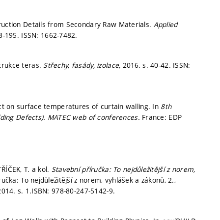
truction Details from Secondary Raw Materials.
Applied
8-195.
ISSN: 1662-7482.
trukce teras.
Střechy, fasády, izolace,
2016,
s. 40-42.
ISSN:
ect on surface temperatures of curtain walling. In
8th
lding Defects).
MATEC web of conferences.
France: EDP
ŘÍČEK, T. a kol.
Stavební příručka: To nejdůležitější z norem,
ručka: To nejdůležitější z norem, vyhlášek a zákonů, 2.,
 2014.
s. 1.
ISBN: 978-80-247-5142-9.