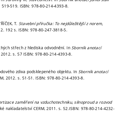
. 519-519.
ISBN: 978-80-214-4393-8.
TŘÍČEK, T.
Stavební příručka: To nejdůležitější z norem,
12. 192 s. ISBN: 978-80-247-3818-5.
chých střech z hlediska odvodnění. In
Sborník anotací
, 2012.
s. 57
ISBN: 978-80-214-4393-8.
vodového zdiva podsklepeného objektu. In
Sborník anotací
RM, 2012.
s. 51-51.
ISBN: 978-80-214-4393-8.
rtizace zaměření na vzduchotechniku, silnoproud a rozvod
cké nakladatelství CERM, 2011.
s. 52.
ISBN: 978-80-214-4232-