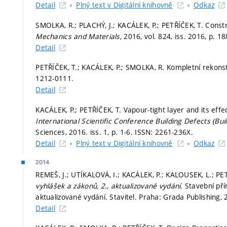
Detail
Plný text v Digitální knihovně
Odkaz
SMOLKA, R.; PLACHÝ, J.; KACÁLEK, P.; PETŘÍČEK, T. Cons
Mechanics and Materials,
2016, vol. 824, iss. 2016,
p. 18
Detail
PETŘÍČEK, T.; KACÁLEK, P.; SMOLKA, R. Kompletní rekons
1212-0111.
Detail
KACÁLEK, P.; PETŘÍČEK, T. Vapour-tight layer and its eff
International Scientific Conference Building Defects (Bui
Sciences, 2016. iss. 1,
p. 1-6.
ISSN: 2261-236X.
Detail
Plný text v Digitální knihovně
Odkaz
2014
REMEŠ, J.; UTÍKALOVÁ, I.; KACÁLEK, P.; KALOUSEK, L.; PET
vyhlášek a zákonů, 2., aktualizované vydání.
Stavební pří
aktualizované vydání. Stavitel. Praha: Grada Publishing,
Detail