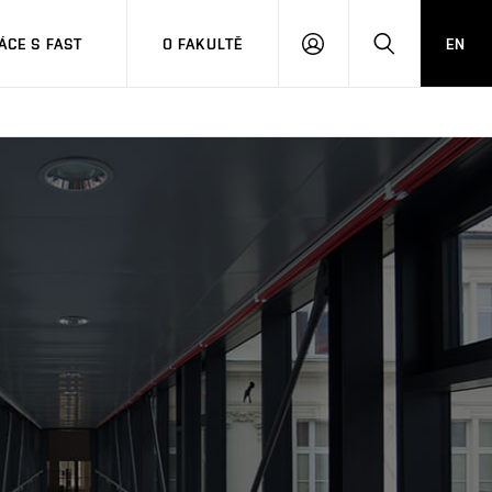
CE S FAST
O FAKULTĚ
EN
PŘIHLÁSIT
HLEDAT
SE