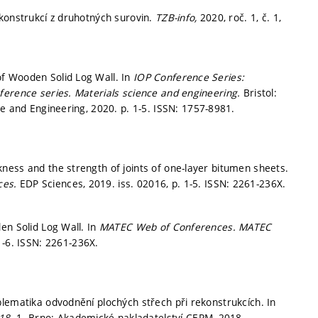
konstrukcí z druhotných surovin.
TZB-info,
2020, roč. 1, č. 1,
f Wooden Solid Log Wall. In
IOP Conference Series:
ference series. Materials science and engineering.
Bristol:
ce and Engineering, 2020.
p. 1-5.
ISSN: 1757-8981.
ness and the strength of joints of one-layer bitumen sheets.
ces.
EDP Sciences, 2019. iss. 02016,
p. 1-5.
ISSN: 2261-236X.
en Solid Log Wall. In
MATEC Web of Conferences.
MATEC
1-6.
ISSN: 2261-236X.
lematika odvodnění plochých střech při rekonstrukcích. In
018.
1. Brno: Akademické nakladatelství CERM, 2018.