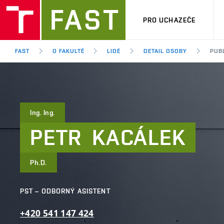
PRO UCHAZEČE
FAST
O FAKULTĚ
LIDÉ
DETAIL OSOBY
PUB
Ing. Ing.
PETR
KACÁLEK
Ph.D.
PST – ODBORNÝ ASISTENT
+420
541
147
424