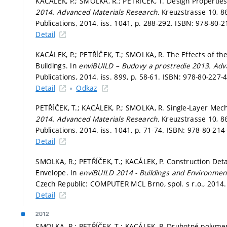
KACÁLEK, P.; SMOLKA, R.; PETŘÍČEK, T. Design Properties 
2014.
Advanced Materials Research.
Kreuzstrasse 10, 8
Publications, 2014. iss. 1041,
p. 288-292.
ISBN: 978-80-2
Detail
KACÁLEK, P.; PETŘÍČEK, T.; SMOLKA, R. The Effects of th
Buildings. In
enviBUILD – Budovy a prostredie 2013.
Adv
Publications, 2014. iss. 899,
p. 58-61.
ISBN: 978-80-227-4
Detail
Odkaz
PETŘÍČEK, T.; KACÁLEK, P.; SMOLKA, R. Single-Layer Mec
2014.
Advanced Materials Research.
Kreuzstrasse 10, 8
Publications, 2014. iss. 1041,
p. 71-74.
ISBN: 978-80-214
Detail
SMOLKA, R.; PETŘÍČEK, T.; KACÁLEK, P. Construction Det
Envelope. In
enviBUILD 2014 - Buildings and Environmen
Czech Republic: COMPUTER MCL Brno, spol. s r.o., 2014
Detail
2012
SMOLKA, R.; PETŘÍČEK, T.; KACÁLEK, P. Druhotné polymern