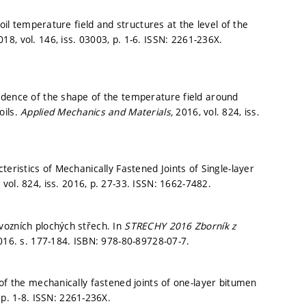
oil temperature field and structures at the level of the
018, vol. 146, iss. 03003,
p. 1-6.
ISSN: 2261-236X.
ndence of the shape of the temperature field around
oils.
Applied Mechanics and Materials,
2016, vol. 824, iss.
teristics of Mechanically Fastened Joints of Single-layer
 vol. 824, iss. 2016,
p. 27-33.
ISSN: 1662-7482.
vozních plochých střech. In
STRECHY 2016 Zborník z
2016.
s. 177-184.
ISBN: 978-80-89728-07-7.
of the mechanically fastened joints of one-layer bitumen
,
p. 1-8.
ISSN: 2261-236X.