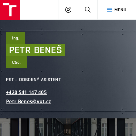
FAST
PŘIHLÁSIT
HLEDAT
MENU
VUT
SE
Brno
Ing.
PETR
BENEŠ
CSc.
PST – ODBORNÝ ASISTENT
+420
541
147
405
Petr.Benes@vut.cz