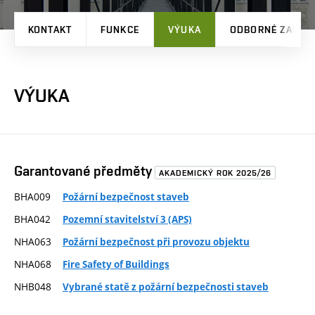
KONTAKT
FUNKCE
VÝUKA
ODBORNÉ ZAMĚŘ
VÝUKA
Garantované předměty
AKADEMICKÝ ROK 2025/26
BHA009
Požární bezpečnost staveb
BHA042
Pozemní stavitelství 3 (APS)
NHA063
Požární bezpečnost při provozu objektu
NHA068
Fire Safety of Buildings
NHB048
Vybrané statě z požární bezpečnosti staveb