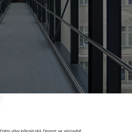
řními vlivy,inženýrská činnost ve výstavbě