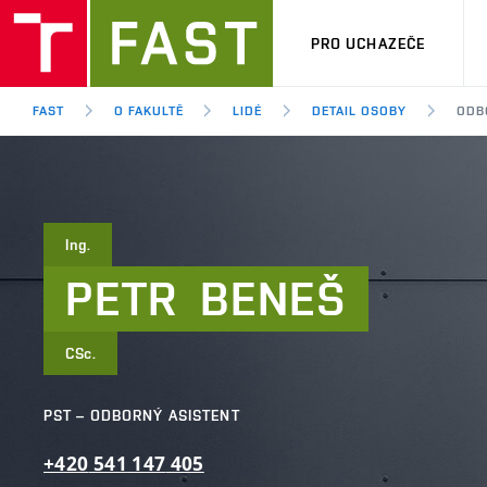
PRO UCHAZEČE
FAST
O FAKULTĚ
LIDÉ
DETAIL OSOBY
ODB
Ing.
PETR
BENEŠ
CSc.
PST – ODBORNÝ ASISTENT
+420
541
147
405