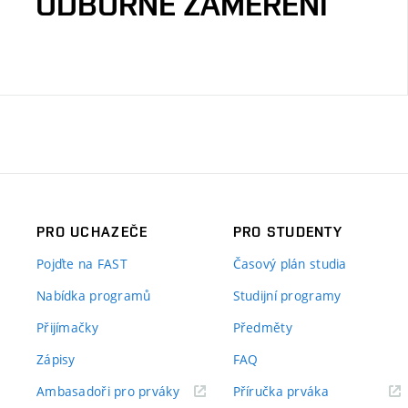
ODBORNÉ ZAMĚŘENÍ
PRO UCHAZEČE
PRO STUDENTY
Pojďte na FAST
Časový plán studia
Nabídka programů
Studijní programy
Přijímačky
Předměty
Zápisy
FAQ
(externí
(externí
Ambasadoři pro prváky
Příručka prváka