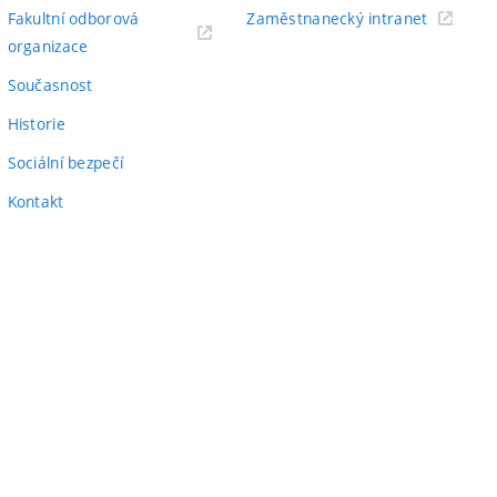
odkaz)
(externí
Fakultní odborová
Zaměstnanecký intranet
(externí
odkaz)
organizace
odkaz)
Současnost
Historie
Sociální bezpečí
Kontakt