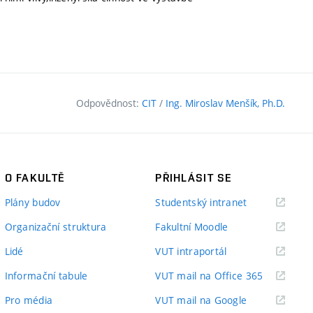
Odpovědnost:
CIT
/
Ing. Miroslav Menšík, Ph.D.
O FAKULTĚ
PŘIHLÁSIT SE
(externí
Plány budov
Studentský intranet
odkaz)
(externí
Organizační struktura
Fakultní Moodle
odkaz)
(externí
Lidé
VUT intraportál
odkaz)
(externí
Informační tabule
VUT mail na Office 365
odkaz)
(externí
Pro média
VUT mail na Google