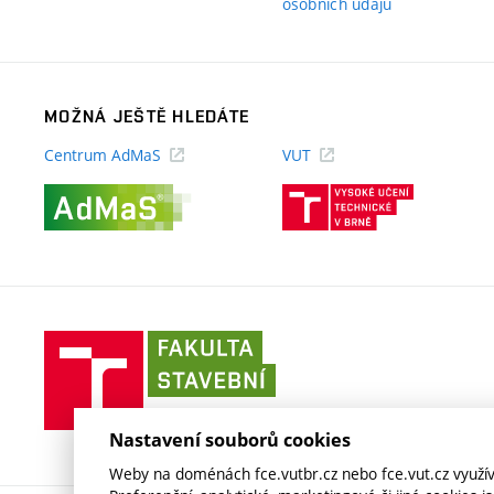
(externí
osobních údajů
odkaz)
MOŽNÁ JEŠTĚ HLEDÁTE
Centrum AdMaS
VUT
(externí
(externí
odkaz)
odkaz)
Fakulta
stavební
VUT
v
Nastavení souborů cookies
Brně
Weby na doménách fce.vutbr.cz nebo fce.vut.cz využíva