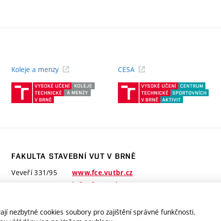
Koleje a menzy
CESA
(externí
(ext
odkaz)
odk
FAKULTA STAVEBNÍ VUT V BRNĚ
Veveří 331/95
www.fce.vutbr.cz
602 00 Brno
info@fce.vutbr.cz
jí nezbytné cookies soubory pro zajištění správné funkčnosti.