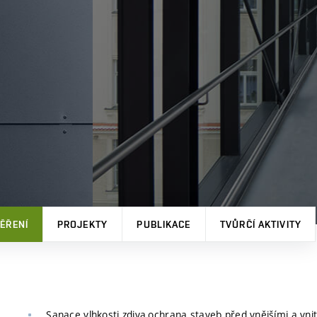
ĚŘENÍ
PROJEKTY
PUBLIKACE
TVŮRČÍ AKTIVITY
Sanace vlhkosti zdiva,ochrana staveb před vnějšími a vnit