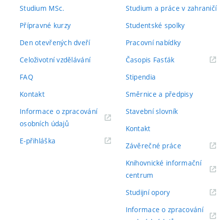
odkaz)
odkaz)
Studium MSc.
Studium a práce v zahraničí
Přípravné kurzy
Studentské spolky
Den otevřených dveří
Pracovní nabídky
(externí
Celoživotní vzdělávání
Časopis Fasťák
odkaz)
FAQ
Stipendia
Kontakt
Směrnice a předpisy
Informace o zpracování
Stavební slovník
(externí
osobních údajů
Kontakt
odkaz)
(externí
E-přihláška
(externí
Závěrečné práce
odkaz)
odkaz)
Knihovnické informační
(externí
centrum
odkaz)
(externí
Studijní opory
odkaz)
Informace o zpracování