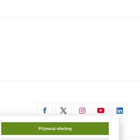
erní
az)
Přijmout všechny