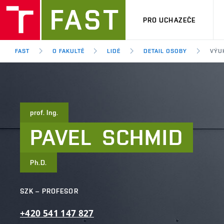
PRO UCHAZEČE
FAST
O FAKULTĚ
LIDÉ
DETAIL OSOBY
VÝU
prof. Ing.
PAVEL
SCHMID
Ph.D.
SZK – PROFESOR
+420
541
147
827