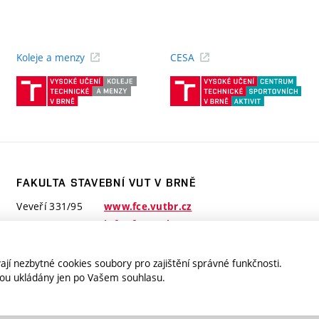
Koleje a menzy
CESA
(externí
(ext
odkaz)
odk
FAKULTA STAVEBNÍ VUT V BRNĚ
Veveří 331/95
www.fce.vutbr.cz
602 00 Brno
info@fce.vutbr.cz
jí nezbytné cookies soubory pro zajištění správné funkčnosti.
jsou ukládány jen po Vašem souhlasu.