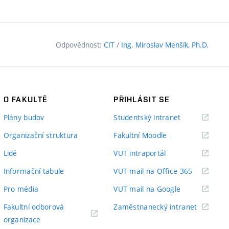
Odpovědnost:
CIT
/
Ing. Miroslav Menšík, Ph.D.
O FAKULTĚ
PŘIHLÁSIT SE
(externí
Plány budov
Studentský intranet
odkaz)
(externí
Organizační struktura
Fakultní Moodle
odkaz)
(externí
Lidé
VUT intraportál
odkaz)
(externí
Informační tabule
VUT mail na Office 365
odkaz)
(externí
Pro média
VUT mail na Google
odkaz)
(externí
Fakultní odborová
Zaměstnanecký intranet
(externí
odkaz)
organizace