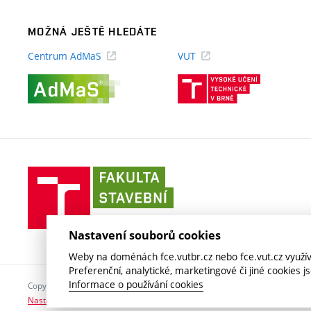
MOŽNÁ JEŠTĚ HLEDÁTE
Centrum AdMaS
VUT
(externí
(externí
odkaz)
odkaz)
Fakulta
stavební
VUT
v
Nastavení souborů cookies
Brně
Weby na doménách fce.vutbr.cz nebo fce.vut.cz využíva
Preferenční, analytické, marketingové či jiné cookies 
Informace o používání cookies
Copyright © 2026 VUT v Brně
Nastavení cookies