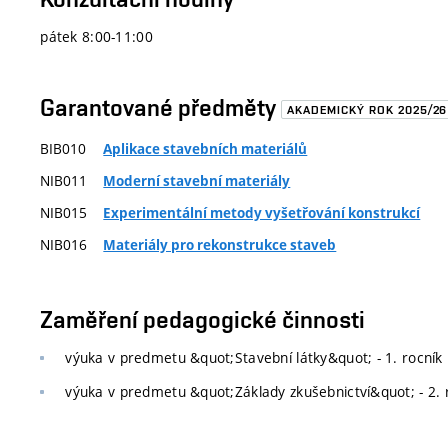
pátek 8:00-11:00
Garantované předměty
AKADEMICKÝ ROK 2025/26
BIB010
Aplikace stavebních materiálů
NIB011
Moderní stavební materiály
NIB015
Experimentální metody vyšetřování konstrukcí
NIB016
Materiály pro rekonstrukce staveb
Zaměření pedagogické činnosti
výuka v predmetu &quot;Stavební látky&quot; - 1. rocník
výuka v predmetu &quot;Základy zkušebnictví&quot; - 2. 