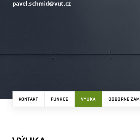
pavel.schmid@vut.cz
KONTAKT
FUNKCE
VÝUKA
ODBORNÉ ZAM