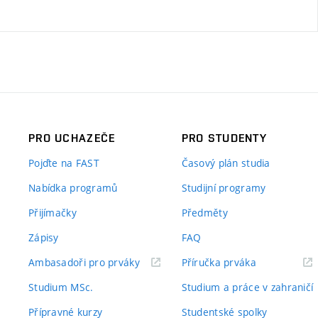
PRO UCHAZEČE
PRO STUDENTY
Pojďte na FAST
Časový plán studia
Nabídka programů
Studijní programy
Přijímačky
Předměty
Zápisy
FAQ
(externí
(externí
Ambasadoři pro prváky
Příručka prváka
odkaz)
odkaz)
Studium MSc.
Studium a práce v zahraničí
Přípravné kurzy
Studentské spolky