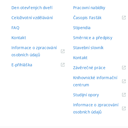
Den otevřených dveří
Pracovní nabídky
(externí
Celoživotní vzdělávání
Časopis Fasťák
odkaz)
FAQ
Stipendia
Kontakt
Směrnice a předpisy
Informace o zpracování
Stavební slovník
(externí
osobních údajů
Kontakt
odkaz)
(externí
E-přihláška
(externí
Závěrečné práce
odkaz)
odkaz)
Knihovnické informační
(externí
centrum
odkaz)
(externí
Studijní opory
odkaz)
Informace o zpracování
(externí
osobních údajů
odkaz)