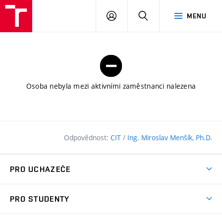
FAST
PŘIHLÁSIT
HLEDAT
MENU
VUT
SE
Brno
Osoba nebyla mezi aktivními zaměstnanci nalezena
Odpovědnost:
CIT
/
Ing. Miroslav Menšík, Ph.D.
PRO UCHAZEČE
Pojďte na FAST
PRO STUDENTY
Nabídka programů
Časový plán studia