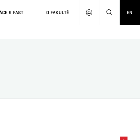
CE S FAST
O FAKULTĚ
EN
PŘIHLÁSIT
HLEDAT
SE