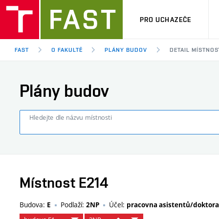
PRO UCHAZEČE
FAST
O FAKULTĚ
PLÁNY BUDOV
DETAIL MÍSTNOS
Plány budov
Hledejte dle názvu místnosti
Místnost E214
Budova:
Podlaží:
Účel:
E
2NP
pracovna asistentů/doktor