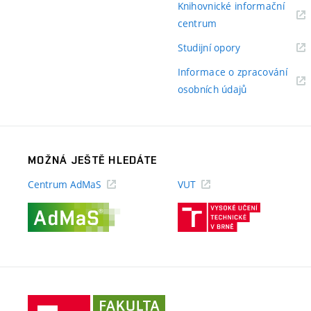
Knihovnické informační
(externí
centrum
odkaz)
(externí
Studijní opory
odkaz)
Informace o zpracování
(externí
osobních údajů
odkaz)
MOŽNÁ JEŠTĚ HLEDÁTE
Centrum AdMaS
VUT
(externí
(externí
odkaz)
odkaz)
Fakulta