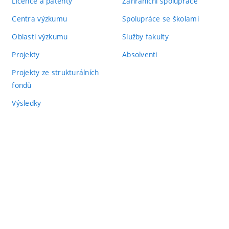
Licence a patenty
Zahraniční spolupráce
Centra výzkumu
Spolupráce se školami
Oblasti výzkumu
Služby fakulty
Projekty
Absolventi
Projekty ze strukturálních
fondů
Výsledky