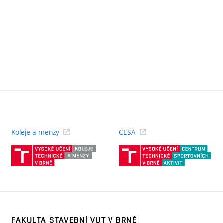
Koleje a menzy
CESA
(externí
(ext
odkaz)
odk
FAKULTA STAVEBNÍ VUT V BRNĚ