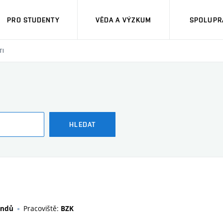
PRO STUDENTY
VĚDA A VÝZKUM
SPOLUPRÁ
TI
HLEDAT
Pracoviště:
andů
BZK