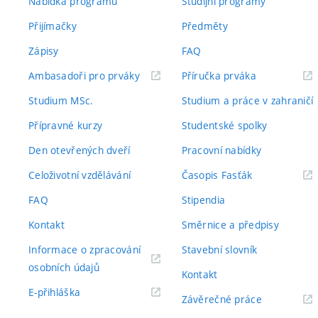
Nabídka programů
Studijní programy
Přijímačky
Předměty
Zápisy
FAQ
(externí
(externí
Ambasadoři pro prváky
Příručka prváka
odkaz)
odkaz)
Studium MSc.
Studium a práce v zahraničí
Přípravné kurzy
Studentské spolky
Den otevřených dveří
Pracovní nabídky
(externí
Celoživotní vzdělávání
Časopis Fasťák
odkaz)
FAQ
Stipendia
Kontakt
Směrnice a předpisy
Informace o zpracování
Stavební slovník
(externí
osobních údajů
Kontakt
odkaz)
(externí
E-přihláška
(externí
Závěrečné práce
odkaz)
odkaz)