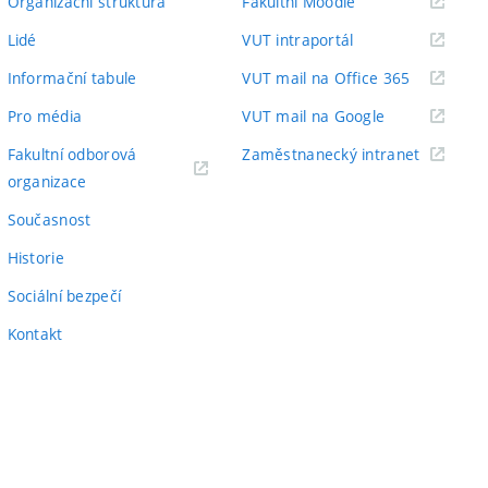
(externí
Organizační struktura
Fakultní Moodle
odkaz)
(externí
Lidé
VUT intraportál
odkaz)
(externí
Informační tabule
VUT mail na Office 365
odkaz)
(externí
Pro média
VUT mail na Google
odkaz)
(externí
Fakultní odborová
Zaměstnanecký intranet
(externí
odkaz)
organizace
odkaz)
Současnost
Historie
Sociální bezpečí
Kontakt