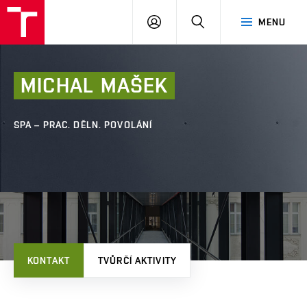
FAST
PŘIHLÁSIT
HLEDAT
MENU
VUT
SE
Brno
MICHAL
MAŠEK
SPA – PRAC. DĚLN. POVOLÁNÍ
KONTAKT
TVŮRČÍ AKTIVITY