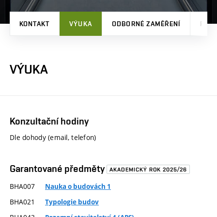
KONTAKT
VÝUKA
ODBORNÉ ZAMĚŘENÍ
PRO
VÝUKA
Konzultační hodiny
Dle dohody (email, telefon)
Garantované předměty
AKADEMICKÝ ROK 2025/26
BHA007
Nauka o budovách 1
BHA021
Typologie budov