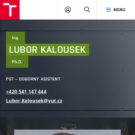
FAST
PŘIHLÁSIT
HLEDAT
MENU
VUT
SE
Brno
Ing.
LUBOR
KALOUSEK
Ph.D.
PST – ODBORNÝ ASISTENT
+420
541
147
444
Lubor.Kalousek@vut.cz