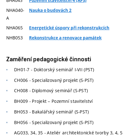
BHA043
Pozemní stavitelství 4 (APS)
NHA040-
Nauka o budovách 2
A
NHA065
Energetické úspory při rekonstrukcích
NHB053
Rekonstrukce a renovace památek
Zaměření pedagogické činnosti
DH01-7 - Doktorský seminář I-VII (PST)
CH006 - Specializovaný projekt (S-PST)
CH008 - Diplomový seminář (S-PST)
BH009 - Projekt – Pozemní stavitelství
BH053 - Bakalářský seminář (S-PST)
BH056 - Specializovaný projekt (S-PST)
AG033, 34, 35 - Ateliér architektonické tvorby 3, 4, 5