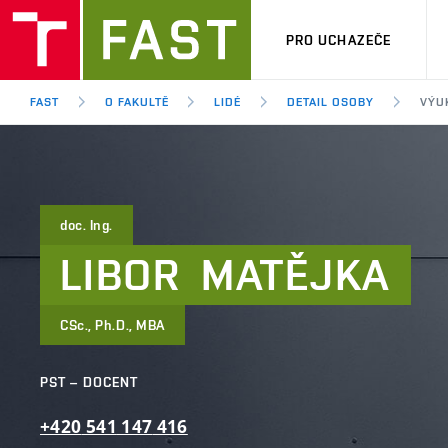
PRO UCHAZEČE
FAST
O FAKULTĚ
LIDÉ
DETAIL OSOBY
VÝU
doc. Ing.
LIBOR
MATĚJKA
CSc., Ph.D., MBA
PST – DOCENT
+420
541
147
416