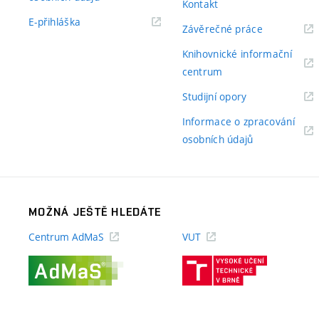
Kontakt
odkaz)
(externí
E-přihláška
(externí
Závěrečné práce
odkaz)
odkaz)
Knihovnické informační
(externí
centrum
odkaz)
(externí
Studijní opory
odkaz)
Informace o zpracování
(externí
osobních údajů
odkaz)
MOŽNÁ JEŠTĚ HLEDÁTE
Centrum AdMaS
VUT
(externí
(externí
odkaz)
odkaz)