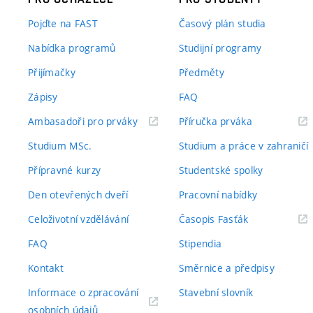
Pojďte na FAST
Časový plán studia
Nabídka programů
Studijní programy
Přijímačky
Předměty
Zápisy
FAQ
(externí
(externí
Ambasadoři pro prváky
Příručka prváka
odkaz)
odkaz)
Studium MSc.
Studium a práce v zahraničí
Přípravné kurzy
Studentské spolky
Den otevřených dveří
Pracovní nabídky
(externí
Celoživotní vzdělávání
Časopis Fasťák
odkaz)
FAQ
Stipendia
Kontakt
Směrnice a předpisy
Informace o zpracování
Stavební slovník
(externí
osobních údajů