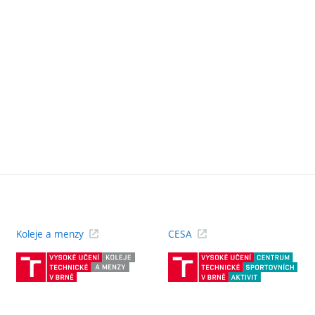
Koleje a menzy
CESA
(externí
(ext
odkaz)
odk