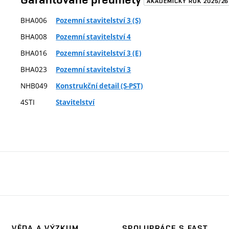
AKADEMICKÝ ROK 2025/26
BHA006
Pozemní stavitelství 3 (S)
BHA008
Pozemní stavitelství 4
BHA016
Pozemní stavitelství 3 (E)
BHA023
Pozemní stavitelství 3
NHB049
Konstrukční detail (S-PST)
4STI
Stavitelství
VĚDA A VÝZKUM
SPOLUPRÁCE S FAST