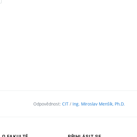
Odpovědnost:
CIT
/
Ing. Miroslav Menšík, Ph.D.
O FAKULTĚ
PŘIHLÁSIT SE