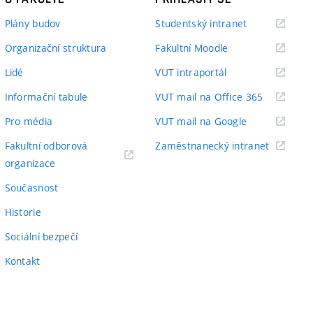
(externí
Plány budov
Studentský intranet
odkaz)
(externí
Organizační struktura
Fakultní Moodle
odkaz)
(externí
Lidé
VUT intraportál
odkaz)
(externí
Informační tabule
VUT mail na Office 365
odkaz)
(externí
Pro média
VUT mail na Google
odkaz)
(externí
Fakultní odborová
Zaměstnanecký intranet
(externí
odkaz)
organizace
odkaz)
Současnost
Historie
Sociální bezpečí
Kontakt