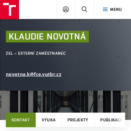
FAST
PŘIHLÁSIT
HLEDAT
MENU
VUT
SE
Brno
KLAUDIE
NOVOTNÁ
ZEL – EXTERNÍ ZAMĚSTNANEC
novotna.k@fce.vutbr.cz
KONTAKT
VÝUKA
PROJEKTY
PUBLIKACE