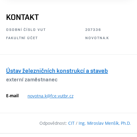
KONTAKT
OSOBNÍ ČÍSLO VUT
207336
FAKULTNÍ ÚČET
NOVOTNA.K
Ústav železničních konstrukcí a staveb
externí zaměstnanec
E-mail
novotna.k@fce.vutbr.cz
Odpovědnost:
CIT
/
Ing. Miroslav Menšík, Ph.D.