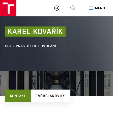
FAST
PŘIHLÁSIT
HLEDAT
MENU
VUT
SE
Brno
KAREL
KOVAŘÍK
SPA – PRAC. DĚLN. POVOLÁNÍ
KONTAKT
TVŮRČÍ AKTIVITY