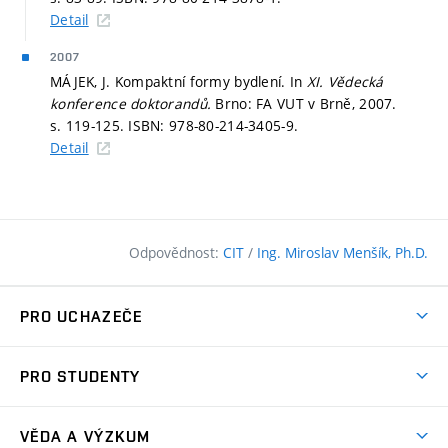
Detail
2007
MÁJEK, J. Kompaktní formy bydlení. In
XI. Vědecká
konference doktorandů.
Brno: FA VUT v Brně, 2007.
s. 119-125.
ISBN: 978-80-214-3405-9.
Detail
Odpovědnost:
CIT
/
Ing. Miroslav Menšík, Ph.D.
PRO UCHAZEČE
Pojďte na FAST
PRO STUDENTY
Nabídka programů
Časový plán studia
Přijímačky
VĚDA A VÝZKUM