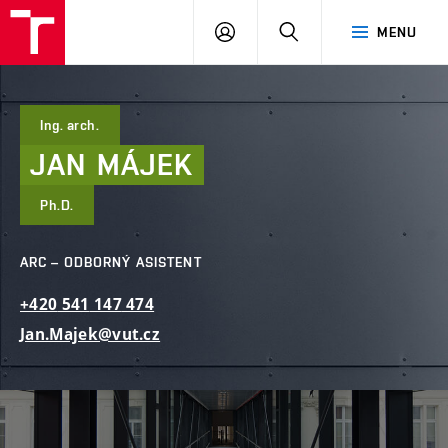
FAST
PŘIHLÁSIT
HLEDAT
MENU
VUT
SE
Brno
Ing. arch.
JAN
MÁJEK
Ph.D.
ARC – ODBORNÝ ASISTENT
+420
541
147
474
Jan.Majek@vut.cz