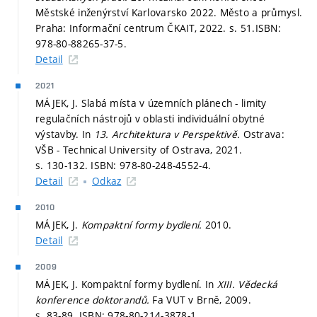
Městské inženýrství Karlovarsko 2022. Město a průmysl.
Praha: Informační centrum ČKAIT, 2022.
s. 51.
ISBN:
978-80-88265-37-5.
Detail
2021
MÁJEK, J. Slabá místa v územních plánech - limity
regulačních nástrojů v oblasti individuální obytné
výstavby. In
13. Architektura v Perspektivě.
Ostrava:
VŠB - Technical University of Ostrava, 2021.
s. 130-132.
ISBN: 978-80-248-4552-4.
Detail
Odkaz
2010
MÁJEK, J.
Kompaktní formy bydlení.
2010.
Detail
2009
MÁJEK, J. Kompaktní formy bydlení. In
XIII. Vědecká
konference doktorandů.
Fa VUT v Brně, 2009.
s. 83-89.
ISBN: 978-80-214-3878-1.