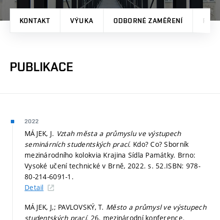
KONTAKT
VÝUKA
ODBORNÉ ZAMĚŘENÍ
PRO
PUBLIKACE
2022
MÁJEK, J.
Vztah města a průmyslu ve výstupech
seminárních studentských prací.
Kdo? Co? Sborník
mezinárodního kolokvia Krajina Sídla Památky. Brno:
Vysoké učení technické v Brně, 2022.
s. 52.
ISBN: 978-
80-214-6091-1.
Detail
MÁJEK, J,; PAVLOVSKÝ, T.
Město a průmysl ve výstupech
studentských prací.
26. mezinárodní konference.