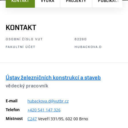
KONTAKT
VÝUKA
PROJEKTY
PUBLIKACE
KONTAKT
OSOBNÍ ČÍSLO VUT
82260
FAKULTNÍ ÚČET
HUBACKOVA.D
Ústav železničních konstrukcí a staveb
vědecký pracovník
E-mail
hubackova.d@vutbr.cz
Telefon
+420
541
147
326
Místnost
C247
Veveří 331/95, 602 00 Brno