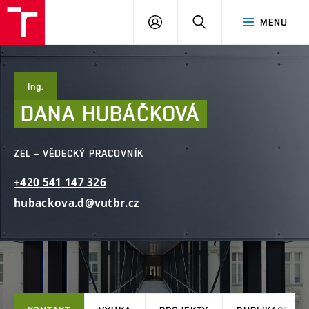
FAST
PŘIHLÁSIT
HLEDAT
MENU
VUT
SE
Brno
Ing.
DANA
HUBÁČKOVÁ
ZEL – VĚDECKÝ PRACOVNÍK
+420
541
147
326
hubackova.d@vutbr.cz