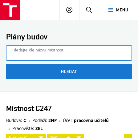
FAST
PŘIHLÁSIT
HLEDAT
MENU
VUT
SE
Brno
Plány budov
Hledejte dle názvu místnosti
HLEDAT
Místnost C247
Budova:
Podlaží:
Účel:
C
2NP
pracovna učitelů
Pracoviště:
ZEL