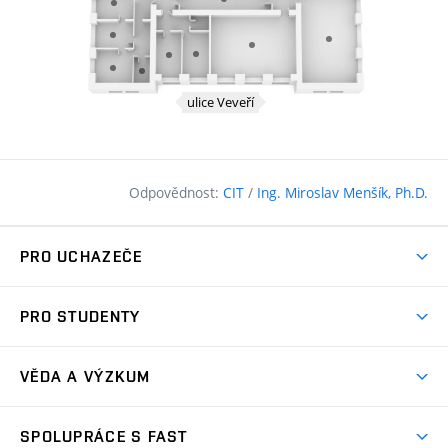
Odpovědnost:
CIT
/
Ing. Miroslav Menšík, Ph.D.
PRO UCHAZEČE
Pojďte na FAST
PRO STUDENTY
Nabídka programů
Časový plán studia
Přijímačky
VĚDA A VÝZKUM
Studijní programy
Zápisy
Úspěchy
Předměty
SPOLUPRÁCE S FAST
(externí
Ambasadoři pro prváky