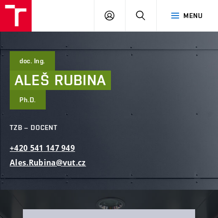
FAST
PŘIHLÁSIT
HLEDAT
MENU
VUT
SE
Brno
doc. Ing.
ALEŠ
RUBINA
Ph.D.
TZB – DOCENT
+420
541
147
949
Ales.Rubina@vut.cz