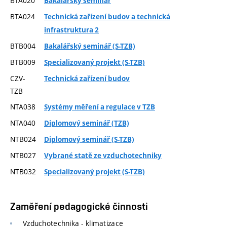
BTA020
Bakalářský seminář
BTA024
Technická zařízení budov a technická
infrastruktura 2
BTB004
Bakalářský seminář (S-TZB)
BTB009
Specializovaný projekt (S-TZB)
CZV-
Technická zařízení budov
TZB
NTA038
Systémy měření a regulace v TZB
NTA040
Diplomový seminář (TZB)
NTB024
Diplomový seminář (S-TZB)
NTB027
Vybrané statě ze vzduchotechniky
NTB032
Specializovaný projekt (S-TZB)
Zaměření pedagogické činnosti
Vzduchotechnika - klimatizace