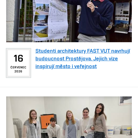
Studenti architektury FAST VUT navrhují
16
budoucnost Prostějova. Jejich vize
inspirují město i veřejnost
ČERVENEC
2026