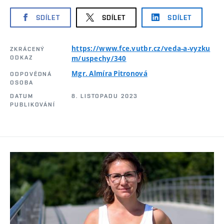
SDÍLET
SDÍLET
SDÍLET
https://www.fce.vutbr.cz/veda-a-vyzku
ZKRÁCENÝ
ODKAZ
m/uspechy/340
Mgr. Almíra Pitronová
ODPOVĚDNÁ
OSOBA
DATUM
8. LISTOPADU 2023
PUBLIKOVÁNÍ