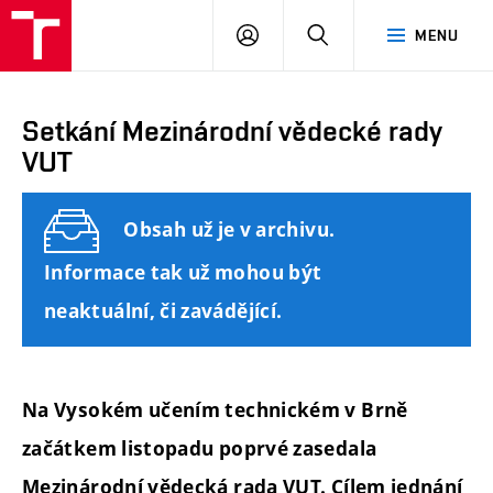
FAST
PŘIHLÁSIT
HLEDAT
MENU
VUT
SE
Brno
Setkání Mezinárodní vědecké rady
VUT
Obsah už je v archivu.
Informace tak už mohou být
neaktuální, či zavádějící.
Na
Vysokém učením technickém v Brně
začátkem
listopadu poprvé zasedala
Mezinárodní vědecká rada VUT. Cílem jednání