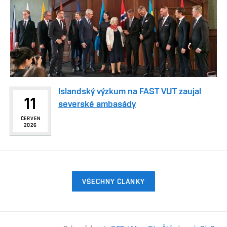
Islandský výzkum na FAST VUT zaujal
11
severské ambasády
ČERVEN
2026
VŠECHNY ČLÁNKY