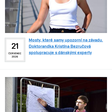
Mosty, které samy upozorní na závadu.
21
Doktorandka Kristína Bezručová
spolupracuje s dánskými experty
ČERVENEC
2026