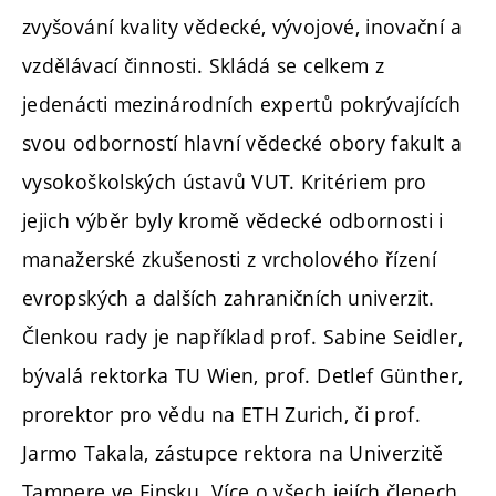
zvyšování kvality vědecké, vývojové, inovační a
vzdělávací činnosti. Skládá se celkem z
jedenácti mezinárodních expertů pokrývajících
svou odborností hlavní vědecké obory fakult a
vysokoškolských ústavů VUT. Kritériem pro
jejich výběr byly kromě vědecké odbornosti i
manažerské zkušenosti z vrcholového řízení
evropských a dalších zahraničních univerzit.
Členkou rady je například prof. Sabine Seidler,
bývalá rektorka TU Wien, prof. Detlef Günther,
prorektor pro vědu na ETH Zurich, či prof.
Jarmo Takala, zástupce rektora na Univerzitě
Tampere ve Finsku. Více o všech jejích členech