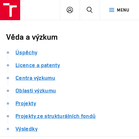
FAST
PŘIHLÁSIT
HLEDAT
MENU
VUT
SE
Brno
Věda a výzkum
Úspěchy
Licence a patenty
Centra výzkumu
Oblasti výzkumu
Projekty
Projekty ze strukturálních fondů
Výsledky