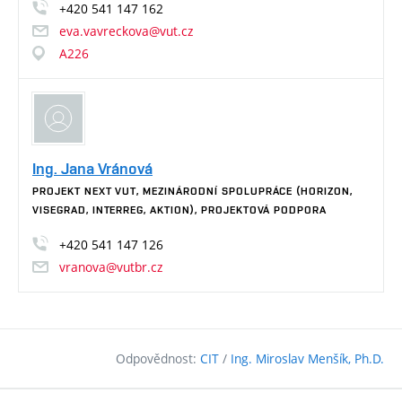
+420
541
147
162
eva.vavreckova@vut.cz
A226
Ing. Jana Vránová
PROJEKT NEXT VUT, MEZINÁRODNÍ SPOLUPRÁCE (HORIZON,
VISEGRAD, INTERREG, AKTION), PROJEKTOVÁ PODPORA
+420
541
147
126
vranova@vutbr.cz
Odpovědnost:
CIT
/
Ing. Miroslav Menšík, Ph.D.