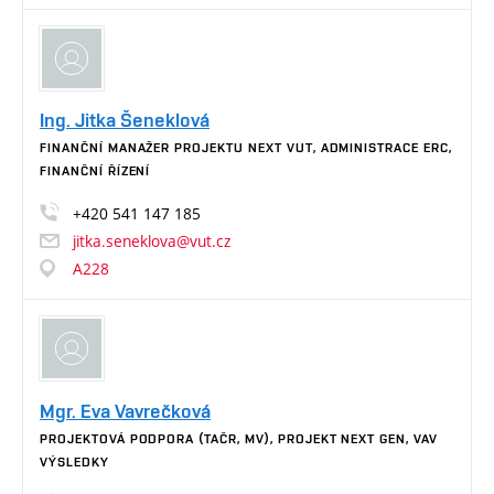
Ing. Jitka Šeneklová
FINANČNÍ MANAŽER PROJEKTU NEXT VUT, ADMINISTRACE ERC,
FINANČNÍ ŘÍZENÍ
+420
541
147
185
jitka.seneklova@vut.cz
A228
Mgr. Eva Vavrečková
PROJEKTOVÁ PODPORA (TAČR, MV), PROJEKT NEXT GEN, VAV
VÝSLEDKY