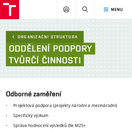
FAST
PŘIHLÁSIT
HLEDAT
MENU
VUT
SE
Brno
ORGANIZAČNÍ STRUKTURA
ODDĚLENÍ
PODPORY
TVŮRČÍ
ČINNOSTI
Odborné zaměření
Projektová podpora (projekty národní a mezinárodní)
Specifický výzkum
Správa hodnocení výsledků dle M25+