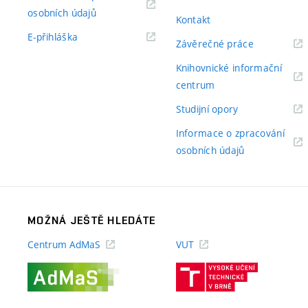
(externí
osobních údajů
Kontakt
odkaz)
(externí
E-přihláška
(externí
Závěrečné práce
odkaz)
odkaz)
Knihovnické informační
(externí
centrum
odkaz)
(externí
Studijní opory
odkaz)
Informace o zpracování
(externí
osobních údajů
odkaz)
MOŽNÁ JEŠTĚ HLEDÁTE
Centrum AdMaS
VUT
(externí
(externí
odkaz)
odkaz)