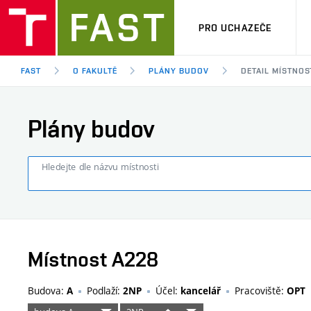
PRO UCHAZEČE
FAST
O FAKULTĚ
PLÁNY BUDOV
DETAIL MÍSTNOS
Plány budov
Hledejte dle názvu místnosti
Místnost A228
Budova:
Podlaží:
Účel:
Pracoviště:
A
2NP
kancelář
OPT