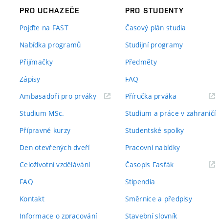
PRO UCHAZEČE
PRO STUDENTY
Pojďte na FAST
Časový plán studia
Nabídka programů
Studijní programy
Přijímačky
Předměty
Zápisy
FAQ
(externí
(externí
Ambasadoři pro prváky
Příručka prváka
odkaz)
odkaz)
Studium MSc.
Studium a práce v zahraničí
Přípravné kurzy
Studentské spolky
Den otevřených dveří
Pracovní nabídky
(externí
Celoživotní vzdělávání
Časopis Fasťák
odkaz)
FAQ
Stipendia
Kontakt
Směrnice a předpisy
Informace o zpracování
Stavební slovník