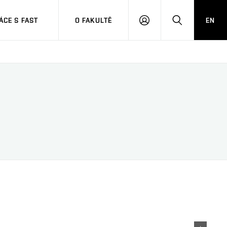
CE S FAST
O FAKULTĚ
EN
PŘIHLÁSIT
HLEDAT
SE