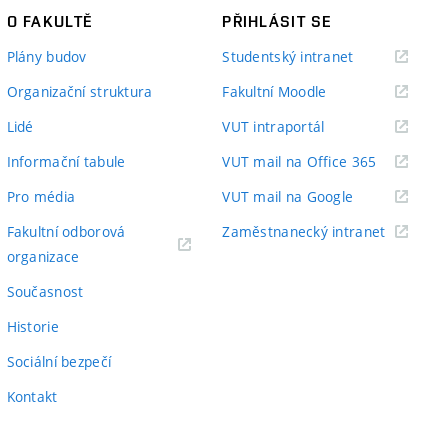
O FAKULTĚ
PŘIHLÁSIT SE
(externí
Plány budov
Studentský intranet
odkaz)
(externí
Organizační struktura
Fakultní Moodle
odkaz)
(externí
Lidé
VUT intraportál
odkaz)
(externí
Informační tabule
VUT mail na Office 365
odkaz)
(externí
Pro média
VUT mail na Google
odkaz)
(externí
Fakultní odborová
Zaměstnanecký intranet
(externí
odkaz)
organizace
odkaz)
Současnost
Historie
Sociální bezpečí
Kontakt