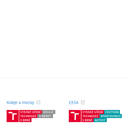
Koleje a menzy
CESA
(externí
(ext
odkaz)
odk